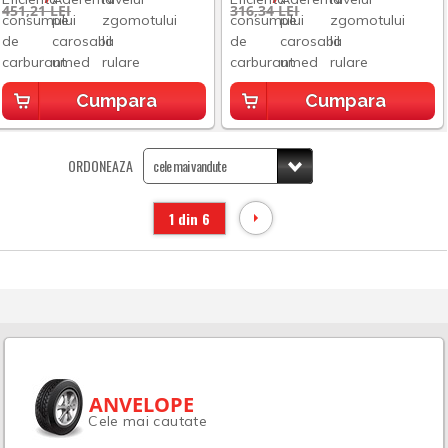
451,21 LEI
316,34 LEI
Cumpara
Cumpara
ORDONEAZA
1 din 6
ANVELOPE
Cele mai cautate