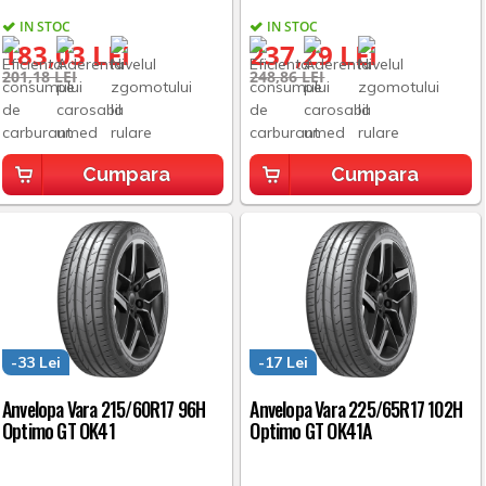
IN STOC
IN STOC
183,03 LEI
237,29 LEI
201,18 LEI
248,86 LEI
Cumpara
Cumpara
-33 Lei
-17 Lei
Anvelopa Vara 215/60R17 96H
Anvelopa Vara 225/65R17 102H
Optimo GT OK41
Optimo GT OK41A