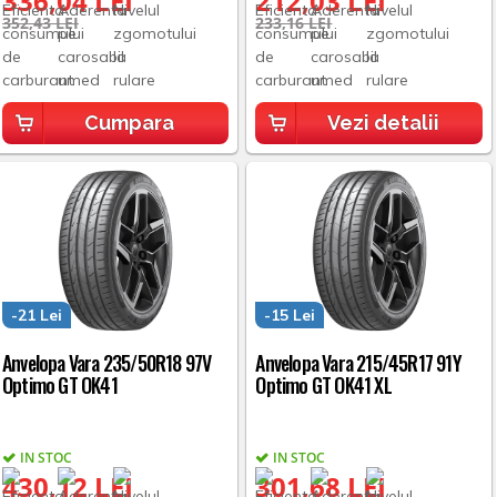
336,04 LEI
212,03 LEI
352,43 LEI
233,16 LEI
Cumpara
Vezi detalii
-21 Lei
-15 Lei
Anvelopa Vara 235/50R18 97V
Anvelopa Vara 215/45R17 91Y
Optimo GT OK41
Optimo GT OK41 XL
IN STOC
IN STOC
430,12 LEI
301,68 LEI