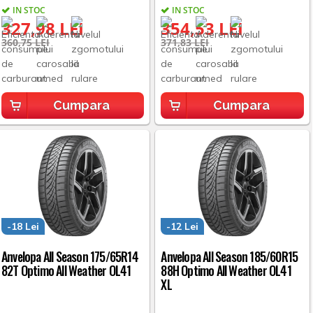
IN STOC
IN STOC
327,98 LEI
354,53 LEI
360,75 LEI
371,83 LEI
Cumpara
Cumpara
-18 Lei
-12 Lei
Anvelopa All Season 175/65R14
Anvelopa All Season 185/60R15
82T Optimo All Weather OL41
88H Optimo All Weather OL41
XL