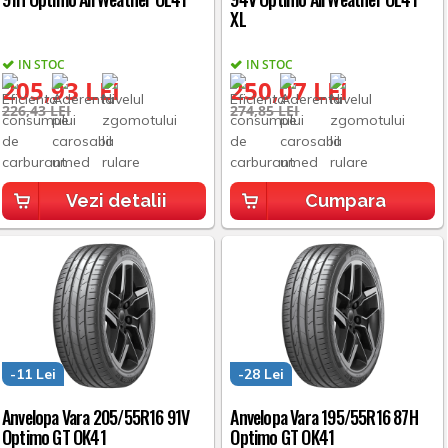
XL
IN STOC
IN STOC
205,93 LEI
250,07 LEI
226,43 LEI
274,85 LEI
Vezi detalii
Cumpara
-11 Lei
-28 Lei
Anvelopa Vara 205/55R16 91V
Anvelopa Vara 195/55R16 87H
Optimo GT OK41
Optimo GT OK41