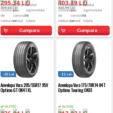
295,34 LEI
403,49 LEI
309,69 LEI
443,99 LEI
Cumpara
Cumpara
-16 Lei
-21 Lei
Anvelopa Vara 205/55R17 95V
Anvelopa Vara 175/70R14 84T
Optimo GT OK41 XL
Optimo Touring OK61
IN STOC
IN STOC