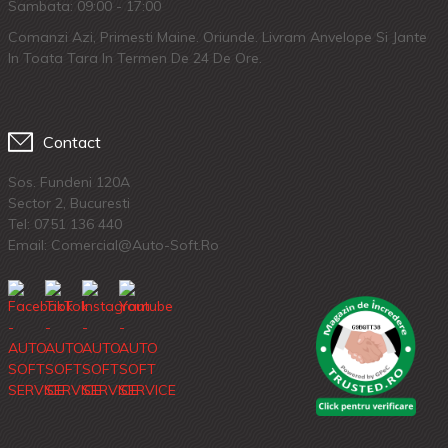
Sambata: 09:00 - 17:00
Comanzi Azi, Primesti Maine. Oriunde. Livram Anvelope Si Jante
In Toata Tara In Termen De 24 De Ore.
Contact
Sos. Fundeni 120A
Sector 2, Bucuresti
Tel:
0751 136 440
Email: Comercial@auto-Soft.ro