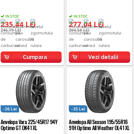
IN STOC
IN STOC
235,44 LEI
277,04 LEI
246,79 LEI
304,58 LEI
Cumpara
Vezi detalii
-26 Lei
-15 Lei
Anvelopa Vara 225/45R17 94Y
Anvelopa All Season 195/55R16
Optimo GT OK41 XL
91H Optimo All Weather OL41 XL