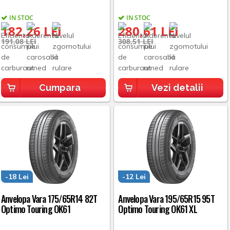
IN STOC
IN STOC
182,26 LEI
280,61 LEI
191,08 LEI
308,51 LEI
Cumpara
Vezi detalii
-18 Lei
-12 Lei
Anvelopa Vara 175/65R14 82T
Anvelopa Vara 195/65R15 95T
Optimo Touring OK61
Optimo Touring OK61 XL