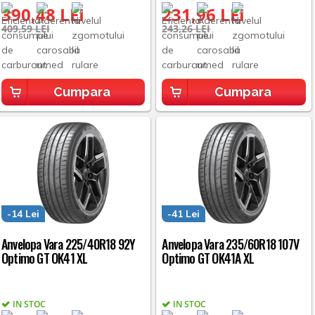
390,48 LEI
231,96 LEI
409,59 LEI
243,26 LEI
Cumpara
Cumpara
-14 Lei
-41 Lei
Anvelopa Vara 225/40R18 92Y
Anvelopa Vara 235/60R18 107V
Optimo GT OK41 XL
Optimo GT OK41A XL
IN STOC
IN STOC