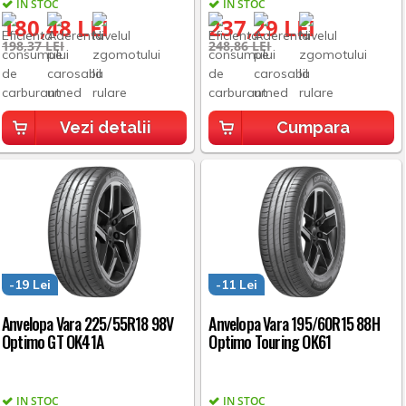
IN STOC
IN STOC
180,48 LEI
237,29 LEI
198,37 LEI
248,86 LEI
Vezi detalii
Cumpara
-19 Lei
-11 Lei
Anvelopa Vara 225/55R18 98V
Anvelopa Vara 195/60R15 88H
Optimo GT OK41A
Optimo Touring OK61
IN STOC
IN STOC