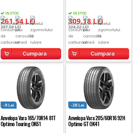
IN STOC
IN STOC
261,54 LEI
309,18 LEI
287,50 LEI
324,22 LEI
Cumpara
Cumpara
-9 Lei
-28 Lei
Anvelopa Vara 165/70R14 81T
Anvelopa Vara 205/60R16 92H
Optimo Touring OK61
Optimo GT OK41