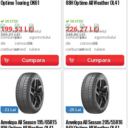
Optimo Touring OK61
88H Optimo All Weather OL41
IN STOC
IN STOC
199,53 LEI
226,27 LEI
209,21 LEI
248,86 LEI
Cumpara
Cumpara
-21 Lei
-25 Lei
Anvelopa All Season 195/65R15
Anvelopa All Season 205/55R16
91H Optimo All Weather OL41
94V Optimo All Weather OL41