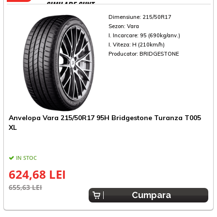
SIMILARE SUNT
Dimensiune:
215/50R17
Sezon:
Vara
I. Incarcare:
95 (690kg/anv.)
I. Viteza:
H (210km/h)
Producator:
BRIDGESTONE
Anvelopa Vara 215/50R17 95H Bridgestone Turanza T005
A
XL
IN STOC
624,68 LEI
655,63 LEI
6
Cumpara