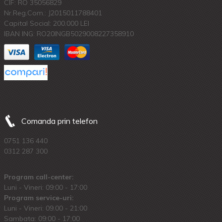
CIF: RO 35056829
Nr.Reg.Com.: J2015011788401
Capital Social: 200.000 LEI
IBAN ING: RO20INGB5029008227358910
Comanda prin telefon
0751 136 440
0312 287 300
Program call-center:
Luni - Vineri: 09:00 - 17:00
Program service-uri:
Luni - Vineri: 09.00 - 21:00
Sambata: 09:00 - 17:00