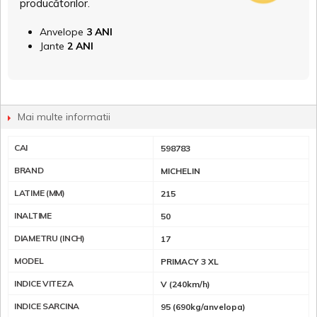
producătorilor.
Anvelope
3 ANI
Jante
2 ANI
Mai multe informatii
CAI
598783
BRAND
MICHELIN
LATIME (MM)
215
INALTIME
50
DIAMETRU (INCH)
17
MODEL
PRIMACY 3 XL
INDICE VITEZA
V (240km/h)
INDICE SARCINA
95 (690kg/anvelopa)