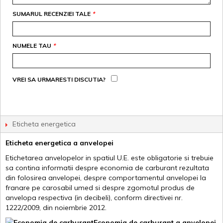
SUMARUL RECENZIEI TALE
*
NUMELE TAU
*
VREI SA URMARESTI DISCUTIA?
Eticheta energetica
Eticheta energetica a anvelopei
Etichetarea anvelopelor in spatiul U.E. este obligatorie si trebuie
sa contina informatii despre economia de carburant rezultata
din folosirea anvelopei, despre comportamentul anvelopei la
franare pe carosabil umed si despre zgomotul produs de
anvelopa respectiva (in decibeli), conform directivei nr.
1222/2009, din noiembrie 2012.
Economia de carburant a anvelopei