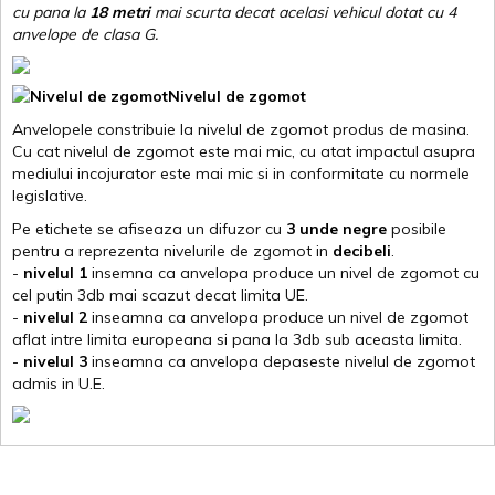
cu pana la
18 metri
mai scurta decat acelasi vehicul dotat cu 4
anvelope de clasa G
.
Nivelul de zgomot
Anvelopele constribuie la nivelul de zgomot produs de masina.
Cu cat nivelul de zgomot este mai mic, cu atat impactul asupra
mediului incojurator este mai mic si in conformitate cu normele
legislative.
Pe etichete se afiseaza un difuzor cu
3 unde negre
posibile
pentru a reprezenta nivelurile de zgomot in
decibeli
.
-
nivelul 1
insemna ca anvelopa produce un nivel de zgomot cu
cel putin 3db mai scazut decat limita UE.
-
nivelul 2
inseamna ca anvelopa produce un nivel de zgomot
aflat intre limita europeana si pana la 3db sub aceasta limita.
-
nivelul 3
inseamna ca anvelopa depaseste nivelul de zgomot
admis in U.E.