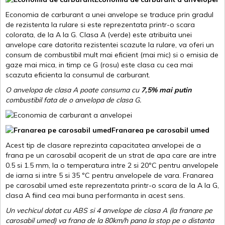
Economia de carburant a unei anvelope se traduce prin gradul
de rezistenta la rulare si este reprezentata printr-o scara
colorata, de la A la G. Clasa A (verde) este atribuita unei
anvelope care datorita rezistentei scazute la rulare, va oferi un
consum de combustibil mult mai eficient (mai mic) si o emisia de
gaze mai mica, in timp ce G (rosu) este clasa cu cea mai
scazuta eficienta la consumul de carburant.
O anvelopa de clasa A poate consuma cu
7,5% mai putin
combustibil fata de o anvelopa de clasa G.
Franarea pe carosabil umed
Acest tip de clasare reprezinta capacitatea anvelopei de a
frana pe un carosabil acoperit de un strat de apa care are intre
0.5 si 1.5 mm, la o temperatura intre 2 si 20ºC pentru anvelopele
de iarna si intre 5 si 35 ºC pentru anvelopele de vara. Franarea
pe carosabil umed este reprezentata printr-o scara de la A la G,
clasa A fiind cea mai buna performanta in acest sens.
Un vechicul dotat cu ABS si 4 anvelope de clasa A (la franare pe
carosabil umed) va frana de la 80km/h pana la stop pe o distanta