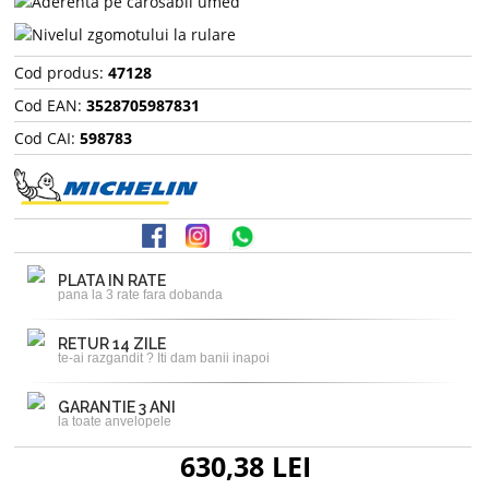
Cod produs:
47128
Cod EAN:
3528705987831
Cod CAI:
598783
PLATA IN RATE
pana la 3 rate fara dobanda
RETUR 14 ZILE
te-ai razgandit ? Iti dam banii inapoi
GARANTIE 3 ANI
la toate anvelopele
630,38 LEI