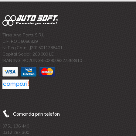
Tires And Parts S.R.L.
CIF: RO 35056829
Nr.Reg.Com.: J2015011788401
Capital Social: 200.000 LEI
IBAN ING: RO20INGB5029008227358910
Comanda prin telefon
0751 136 440
0312 287 300