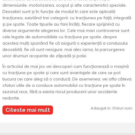
dimensiunile, motorizarea, scopul și alte caracteristici speciale.
Deosebiri sunt și în funcție de modul în care este aplicată
tracțiunea, existând trei categorii: cu tracțiunea pe față, integrală
și pe spate. Toate tipurile au fani înrăiți, fiecare sprijinind cu
diverse argumente alegerea lor. Cele mai mari controverse sunt
cele legate de automobilele cu tracțiune pe spate, despre
acestea mulți spunând fie că asigură o experiență a condusului
deosebită, fie că sunt nesigure, mai ales iarna, la parcurgerea
unor drumuri acoperite de zăpadă și polei.
În articolul de mai jos vei descoperi cum funcționează o mașină
cu tracțiune pe spate și care sunt avantajele de care se pot
bucura cei care aleg să o conducă. De asemenea, vei afla câteva
sfaturi utile de a conduce automobilul cu tracțiune pe spate în
sezonul rece, fără a exista riscul producerii unor accidente
nedorite.
Adaugat in:
Sfaturi auto
Citeste mai mult