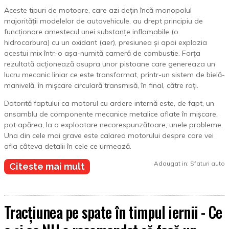
Aceste tipuri de motoare, care azi dețin încă monopolul
majorității modelelor de autovehicule, au drept principiu de
funcționare amestecul unei substanțe inflamabile (o
hidrocarbura) cu un oxidant (aer), presiunea și apoi explozia
acestui mix într-o așa-numită cameră de combustie. Forța
rezultată acționează asupra unor pistoane care genereaza un
lucru mecanic liniar ce este transformat, printr-un sistem de bielă-
manivelă, în mișcare circulară transmisă, în final, către roți.
Datorită faptului ca motorul cu ardere internă este, de fapt, un
ansamblu de componente mecanice metalice aflate în mișcare,
pot apărea, la o exploatare necorespunzătoare, unele probleme.
Una din cele mai grave este calarea motorului despre care vei
afla câteva detalii în cele ce urmează.
Adaugat in:
Sfaturi auto
Citeste mai mult
Tracțiunea pe spate în timpul iernii - Ce