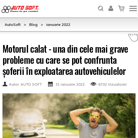
AutoSoft
>
Blog
>
ianuarie 2022
Motorul calat - una din cele mai grave
probleme cu care se pot confrunta
șoferii în exploatarea autovehiculelor
Autor: AUTO SOFT
31 ianuarie 2022
6702 Vizualizari