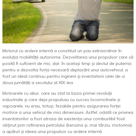
Motorul cu ardere internă a constituit un pas extraordinar în
evoluția mobilității autonome. Dezvoltarea unui propulsor care să
poată fi suficient de mic, dar, în același timp și destul de puternic
pentru a dezvolta forța necesară deplasării unui autovehicul, a
fost un ideal continuu pentru inginerii și inventatorii celei de-a
doua jumătăți a secolului al XIX-lea.
Motoarele cu abur, care au stat la baza primei revoluții
industriale și care deja propulsau cu succes locomotivele și
vapoarele, nu erau, totuși, fezabile pentru asigurarea forței
motrice a unui vehicul de mici dimensiuni. Astfel, odată ce privirea
inventatorilor a fost atrasa de existența unui combustibil fosil
obținut prin rafinarea petrolului (benzina și, mai târziu, motorina),
a apărut și ideea unui propulsor cu ardere internă.