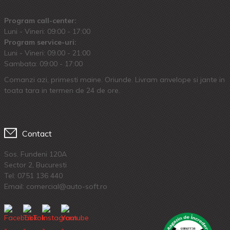
Program call-center:
Luni - Vineri: 09:00 - 17:00
Program service-uri:
Luni - Vineri: 09.00 - 21:00
Sambata: 09:00 - 17:00
Comanzi azi, primesti maine. Oriunde. Livram anvelope si jante in
toata tara in termen de 24 de ore.
Contact
Sos. Fundeni 120A
Sector 2, Bucuresti
Tel:
0751 136 440
Email: comercial@auto-soft.ro