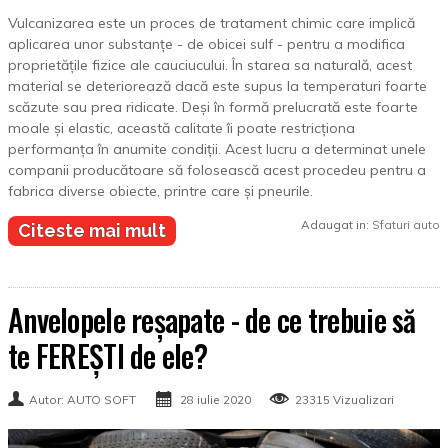
Vulcanizarea este un proces de tratament chimic care implică
aplicarea unor substanțe - de obicei sulf - pentru a modifica
proprietățile fizice ale cauciucului. În starea sa naturală, acest
material se deteriorează dacă este supus la temperaturi foarte
scăzute sau prea ridicate. Deși în formă prelucrată este foarte
moale și elastic, această calitate îi poate restricționa
performanța în anumite condiții. Acest lucru a determinat unele
companii producătoare să folosească acest procedeu pentru a
fabrica diverse obiecte, printre care și pneurile.
Adaugat in:
Sfaturi auto
Citeste mai mult
Anvelopele reșapate - de ce trebuie să
te FEREȘTI de ele?
Autor: AUTO SOFT
28 iulie 2020
23315 Vizualizari