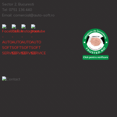
Sector 2, Bucuresti
Tel:
0751 136 440
Email: comercial@auto-soft.ro