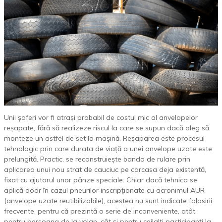
Unii șoferi vor fi atrași probabil de costul mic al anvelopelor
reșapate, fără să realizeze riscul la care se supun dacă aleg să
monteze un astfel de set la mașină. Reșaparea este procesul
tehnologic prin care durata de viață a unei anvelope uzate este
prelungită. Practic, se reconstruiește banda de rulare prin
aplicarea unui nou strat de cauciuc pe carcasa deja existentă,
fixat cu ajutorul unor pânze speciale. Chiar dacă tehnica se
aplică doar în cazul pneurilor inscripționate cu acronimul AUR
(anvelope uzate reutibilizabile), acestea nu sunt indicate folosirii
frecvente, pentru că prezintă o serie de inconveniente, atât
pentru persoana de la volan, cât și pentru ceilalți participanți la