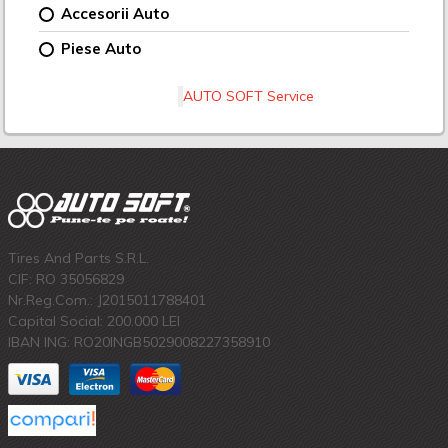
Accesorii Auto
Piese Auto
AUTO SOFT Service
Tires And Parts S.R.L.
CIF: RO 35056829
Nr.Reg.Com.: J2015011788401
Capital Social: 200.000 LEI
IBAN ING: RO20INGB5029008227358910