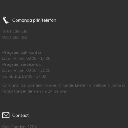
Comanda prin telefon
0751 136 440
0312 287 300
Program call-center:
Luni - Vineri: 09:00 - 17:00
Program service-uri:
Luni - Vineri: 09.00 - 21:00
Sambata: 09:00 - 17:00
Comanzi azi, primesti maine. Oriunde. Livram anvelope si jante in
toata tara in termen de 24 de ore.
Contact
Sos. Fundeni 120A