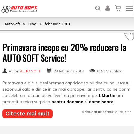
AutoSoft
>
Blog
>
februarie 2018
Primavara incepe cu 20% reducere la
AUTO SOFT Service!
Autor:
AUTO SOFT
28 februarie 2018
6151 Vizualizari
Primavara e aici si desi vremea capricioasa nu tine cu noi, startul
sezonului cald e din ce in ce mai aproape. Iar pentru ca ne dorim
sa celebram alaturi de voi venirea primaverii, pe
1 Martie
am
pregatit o mica surpriza
pentru doamne si domnisoare
.
Adaugat in:
Sfaturi auto
,
Stiri
Citeste mai mult