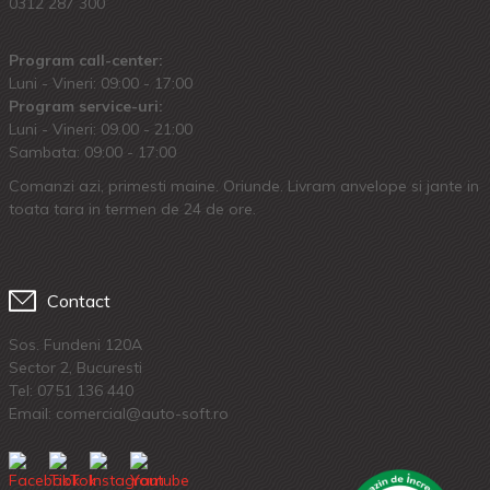
0312 287 300
Program call-center:
Luni - Vineri: 09:00 - 17:00
Program service-uri:
Luni - Vineri: 09.00 - 21:00
Sambata: 09:00 - 17:00
Comanzi azi, primesti maine. Oriunde. Livram anvelope si jante in
toata tara in termen de 24 de ore.
Contact
Sos. Fundeni 120A
Sector 2, Bucuresti
Tel:
0751 136 440
Email: comercial@auto-soft.ro