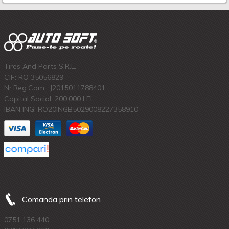
Tires And Parts S.R.L.
CIF: RO 35056829
Nr.Reg.Com.: J2015011788401
Capital Social: 200.000 LEI
IBAN ING: RO20INGB5029008227358910
Comanda prin telefon
0751 136 440