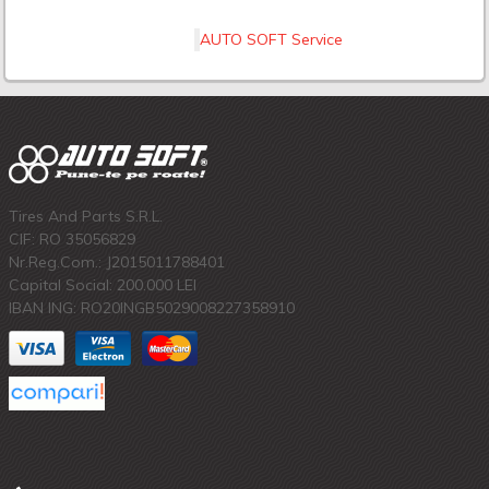
AUTO SOFT Service
Tires And Parts S.R.L.
CIF: RO 35056829
Nr.Reg.Com.: J2015011788401
Capital Social: 200.000 LEI
IBAN ING: RO20INGB5029008227358910