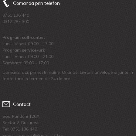
Comanda prin telefon
0751 136 440
0312 287 300
Program call-center:
Luni - Vineri: 09:00 - 17:00
Program service-uri:
Luni - Vineri: 09.00 - 21:00
Sambata: 09:00 - 17:00
Comanzi azi, primesti maine. Oriunde. Livram anvelope si jante in
toata tara in termen de 24 de ore.
Contact
Sos. Fundeni 120A
Sector 2, Bucuresti
Tel:
0751 136 440
Email: comercial@auto-soft.ro