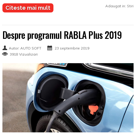
Adaugat in:
Stiri
Citeste mai mult
Despre programul RABLA Plus 2019
Autor: AUTO SOFT
23 septembrie 2019
3918 Vizualizari