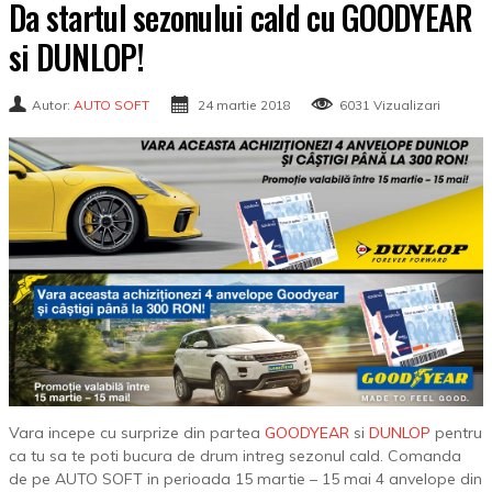
Da startul sezonului cald cu GOODYEAR
si DUNLOP!
Autor:
AUTO SOFT
24 martie 2018
6031 Vizualizari
Vara incepe cu surprize din partea
GOODYEAR
si
DUNLOP
pentru
ca tu sa te poti bucura de drum intreg sezonul cald. Comanda
de pe AUTO SOFT in perioada 15 martie – 15 mai 4 anvelope din