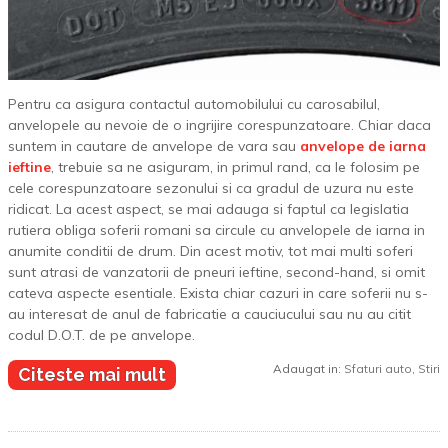
Pentru ca asigura contactul automobilului cu carosabilul,
anvelopele au nevoie de o ingrijire corespunzatoare. Chiar daca
suntem in cautare de anvelope de vara sau
anvelope de iarna
ieftine
, trebuie sa ne asiguram, in primul rand, ca le folosim pe
cele corespunzatoare sezonului si ca gradul de uzura nu este
ridicat. La acest aspect, se mai adauga si faptul ca legislatia
rutiera obliga soferii romani sa circule cu anvelopele de iarna in
anumite conditii de drum. Din acest motiv, tot mai multi soferi
sunt atrasi de vanzatorii de pneuri ieftine, second-hand, si omit
cateva aspecte esentiale. Exista chiar cazuri in care soferii nu s-
au interesat de anul de fabricatie a cauciucului sau nu au citit
codul D.O.T. de pe anvelope.
Adaugat in:
Sfaturi auto
,
Stiri
Citeste mai mult