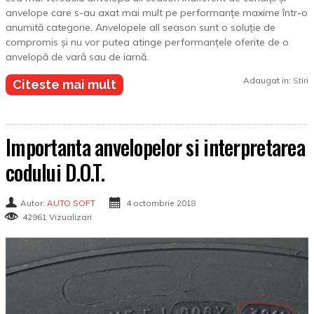
anvelope care s-au axat mai mult pe performanțe maxime într-o
anumită categorie. Anvelopele all season sunt o soluție de
compromis și nu vor putea atinge performanțele oferite de o
anvelopă de vară sau de iarnă.
Adaugat in:
Stiri
Citeste mai mult
Importanta anvelopelor si interpretarea
codului D.O.T.
Autor:
AUTO SOFT
4 octombrie 2018
42961 Vizualizari