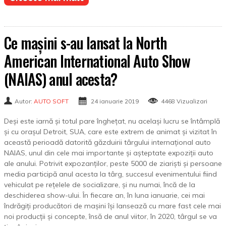
Ce mașini s-au lansat la North
American International Auto Show
(NAIAS) anul acesta?
Autor:
AUTO SOFT
24 ianuarie 2019
4468 Vizualizari
Deși este iarnă și totul pare înghețat, nu același lucru se întâmplă
și cu orașul Detroit, SUA, care este extrem de animat și vizitat în
această perioadă datorită găzduirii târgului internațional auto
NAIAS, unul din cele mai importante și așteptate expoziții auto
ale anului. Potrivit expozanților, peste 5000 de ziariști și persoane
media participă anul acesta la târg, succesul evenimentului fiind
vehiculat pe rețelele de socializare, și nu numai, încă de la
deschiderea show-ului. În fiecare an, în luna ianuarie, cei mai
îndrăgiți producători de mașini își lansează cu mare fast cele mai
noi producții și concepte, însă de anul viitor, în 2020, târgul se va