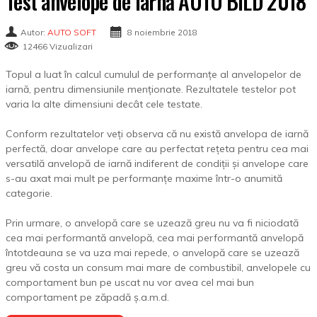
Test anvelope de iarnă AUTO BILD 2018
Autor:
AUTO SOFT
8 noiembrie 2018
12466 Vizualizari
Topul a luat în calcul cumulul de performanțe al anvelopelor de
iarnă, pentru dimensiunile menționate. Rezultatele testelor pot
varia la alte dimensiuni decât cele testate.
Conform rezultatelor veți observa că nu există anvelopa de iarnă
perfectă, doar anvelope care au perfectat rețeta pentru cea mai
versatilă anvelopă de iarnă indiferent de condiții și anvelope care
s-au axat mai mult pe performanțe maxime într-o anumită
categorie.
Prin urmare, o anvelopă care se uzează greu nu va fi niciodată
cea mai performantă anvelopă, cea mai performantă anvelopă
întotdeauna se va uza mai repede, o anvelopă care se uzează
greu vă costa un consum mai mare de combustibil, anvelopele cu
comportament bun pe uscat nu vor avea cel mai bun
comportament pe zăpadă ș.a.m.d.