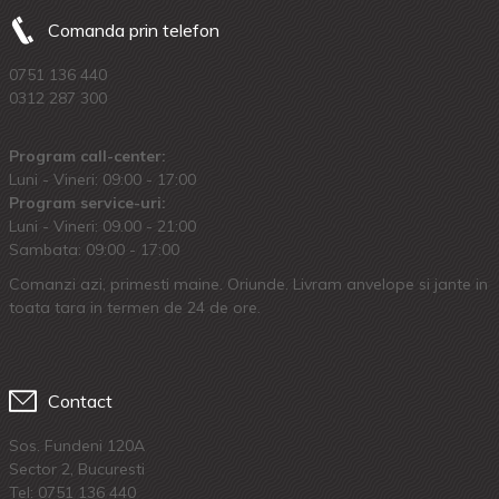
Comanda prin telefon
0751 136 440
0312 287 300
Program call-center:
Luni - Vineri: 09:00 - 17:00
Program service-uri:
Luni - Vineri: 09.00 - 21:00
Sambata: 09:00 - 17:00
Comanzi azi, primesti maine. Oriunde. Livram anvelope si jante in
toata tara in termen de 24 de ore.
Contact
Sos. Fundeni 120A
Sector 2, Bucuresti
Tel:
0751 136 440