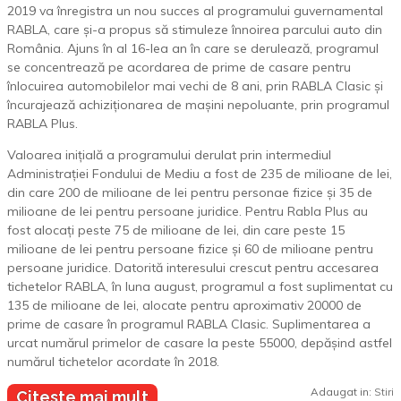
2019 va înregistra un nou succes al programului guvernamental
RABLA, care și-a propus să stimuleze înnoirea parcului auto din
România. Ajuns în al 16-lea an în care se derulează, programul
se concentrează pe acordarea de prime de casare pentru
înlocuirea automobilelor mai vechi de 8 ani, prin RABLA Clasic și
încurajează achiziționarea de mașini nepoluante, prin programul
RABLA Plus.
Valoarea inițială a programului derulat prin intermediul
Administrației Fondului de Mediu a fost de 235 de milioane de lei,
din care 200 de milioane de lei pentru personae fizice și 35 de
milioane de lei pentru persoane juridice. Pentru Rabla Plus au
fost alocați peste 75 de milioane de lei, din care peste 15
milioane de lei pentru persoane fizice și 60 de milioane pentru
persoane juridice. Datorită interesului crescut pentru accesarea
tichetelor RABLA, în luna august, programul a fost suplimentat cu
135 de milioane de lei, alocate pentru aproximativ 20000 de
prime de casare în programul RABLA Clasic. Suplimentarea a
urcat numărul primelor de casare la peste 55000, depășind astfel
numărul tichetelor acordate în 2018.
Adaugat in:
Stiri
Citeste mai mult