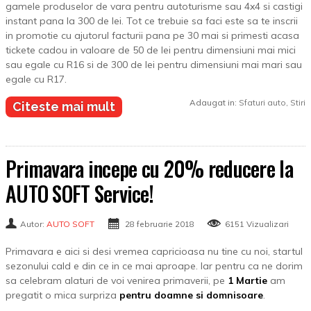
gamele produselor de vara pentru autoturisme sau 4x4 si castigi
instant pana la 300 de lei. Tot ce trebuie sa faci este sa te inscrii
in promotie cu ajutorul facturii pana pe 30 mai si primesti acasa
tickete cadou in valoare de 50 de lei pentru dimensiuni mai mici
sau egale cu R16 si de 300 de lei pentru dimensiuni mai mari sau
egale cu R17.
Adaugat in:
Sfaturi auto
,
Stiri
Citeste mai mult
Primavara incepe cu 20% reducere la
AUTO SOFT Service!
Autor:
AUTO SOFT
28 februarie 2018
6151 Vizualizari
Primavara e aici si desi vremea capricioasa nu tine cu noi, startul
sezonului cald e din ce in ce mai aproape. Iar pentru ca ne dorim
sa celebram alaturi de voi venirea primaverii, pe
1 Martie
am
pregatit o mica surpriza
pentru doamne si domnisoare
.