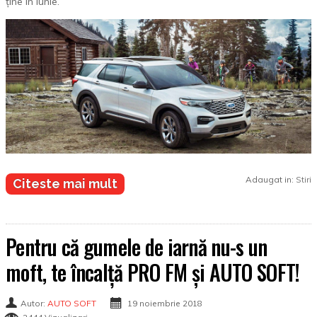
ține în iunie.
Adaugat in:
Stiri
Citeste mai mult
Pentru că gumele de iarnă nu-s un
moft, te încalță PRO FM și AUTO SOFT!
Autor:
AUTO SOFT
19 noiembrie 2018