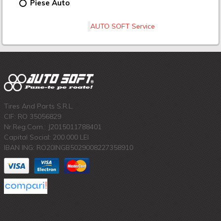
Piese Auto
AUTO SOFT Service
Tires And Parts S.R.L.
CIF: RO 35056829
Nr.Reg.Com.: J2015011788401
Capital Social: 200.000 LEI
IBAN ING: RO20INGB5029008227358910