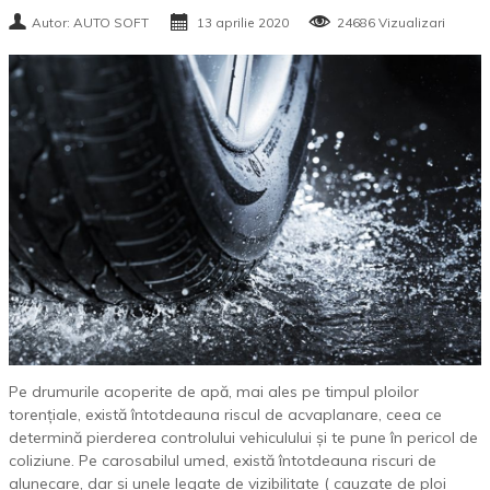
Autor: AUTO SOFT
13 aprilie 2020
24686 Vizualizari
Pe drumurile acoperite de apă, mai ales pe timpul ploilor
torențiale, există întotdeauna riscul de acvaplanare, ceea ce
determină pierderea controlului vehiculului și te pune în pericol de
coliziune. Pe carosabilul umed, există întotdeauna riscuri de
alunecare, dar și unele legate de vizibilitate ( cauzate de ploi