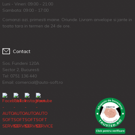
Luni - Vineri: 09.00 - 21:00
Sambata: 09:00 - 17:00
Comanzi azi, primesti maine. Oriunde. Livram anvelope si jante in
toata tara in termen de 24 de ore.
Contact
Sos. Fundeni 120A
Sector 2, Bucuresti
Tel:
0751 136 440
Email: comercial@auto-soft.ro