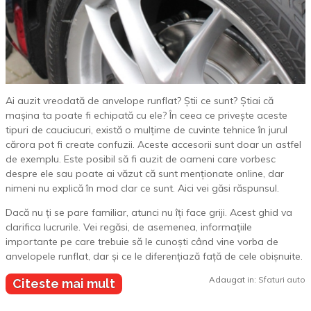
Ai auzit vreodată de anvelope runflat? Știi ce sunt? Știai că
mașina ta poate fi echipată cu ele? În ceea ce privește aceste
tipuri de cauciucuri, există o mulțime de cuvinte tehnice în jurul
cărora pot fi create confuzii. Aceste accesorii sunt doar un astfel
de exemplu. Este posibil să fi auzit de oameni care vorbesc
despre ele sau poate ai văzut că sunt menționate online, dar
nimeni nu explică în mod clar ce sunt. Aici vei găsi răspunsul.
Dacă nu ți se pare familiar, atunci nu îți face griji. Acest ghid va
clarifica lucrurile. Vei regăsi, de asemenea, informațiile
importante pe care trebuie să le cunoști când vine vorba de
anvelopele runflat, dar și ce le diferențiază față de cele obișnuite.
Adaugat in:
Sfaturi auto
Citeste mai mult