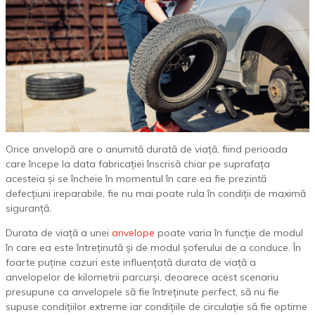
Orice anvelopă are o anumită durată de viață, fiind perioada
care începe la data fabricației înscrisă chiar pe suprafața
acesteia și se încheie în momentul în care ea fie prezintă
defecțiuni ireparabile, fie nu mai poate rula în condiții de maximă
siguranță.
Durata de viață a unei
anvelope
poate varia în funcție de modul
în care ea este întreținută și de modul șoferului de a conduce. În
foarte puține cazuri este influențată durata de viață a
anvelopelor de kilometrii parcurși, deoarece acest scenariu
presupune ca anvelopele să fie întreținute perfect, să nu fie
supuse condițiilor extreme iar condițiile de circulație să fie optime