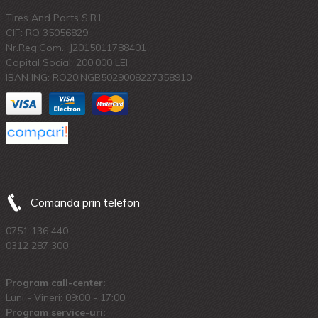
Tires And Parts S.R.L.
CIF: RO 35056829
Nr.Reg.Com.: J2015011788401
Capital Social: 200.000 LEI
IBAN ING: RO20INGB5029008227358910
Comanda prin telefon
0751 136 440
0312 287 300
Program call-center:
Luni - Vineri: 09:00 - 17:00
Program service-uri: