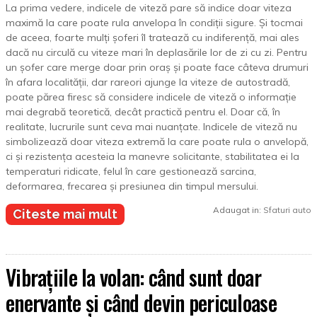
La prima vedere, indicele de viteză pare să indice doar viteza
maximă la care poate rula anvelopa în condiții sigure. Și tocmai
de aceea, foarte mulți șoferi îl tratează cu indiferență, mai ales
dacă nu circulă cu viteze mari în deplasările lor de zi cu zi. Pentru
un șofer care merge doar prin oraș și poate face câteva drumuri
în afara localității, dar rareori ajunge la viteze de autostradă,
poate părea firesc să considere indicele de viteză o informație
mai degrabă teoretică, decât practică pentru el. Doar că, în
realitate, lucrurile sunt ceva mai nuanțate. Indicele de viteză nu
simbolizează doar viteza extremă la care poate rula o anvelopă,
ci și rezistența acesteia la manevre solicitante, stabilitatea ei la
temperaturi ridicate, felul în care gestionează sarcina,
deformarea, frecarea și presiunea din timpul mersului.
Adaugat in:
Sfaturi auto
Citeste mai mult
Vibrațiile la volan: când sunt doar
enervante și când devin periculoase