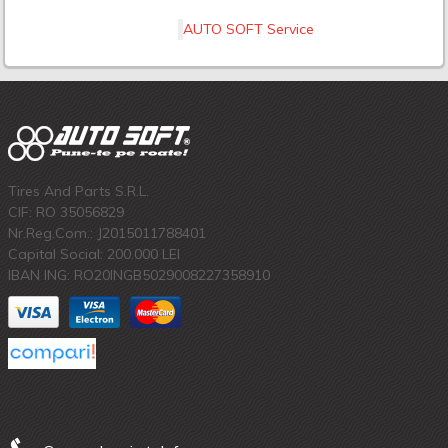
AUTO SOFT Service
Tires And Parts S.R.L.
CIF: RO 35056829
Nr.Reg.Com.: J2015011788401
Capital Social: 200.000 LEI
IBAN ING: RO20INGB5029008227358910