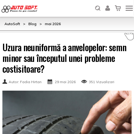
AutoSoft
>
Blog
>
mai 2026
Uzura neuniformă a anvelopelor: semn
minor sau începutul unei probleme
costisitoare?
Autor: Fadia Hirtan
29 mai 2026
351 Vizualizari