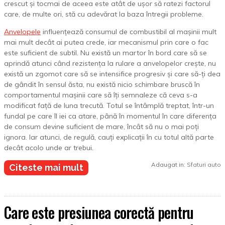
crescut și tocmai de aceea este atât de ușor să ratezi factorul
care, de multe ori, stă cu adevărat la baza întregii probleme.
Anvelopele
influențează consumul de combustibil al mașinii mult
mai mult decât ai putea crede, iar mecanismul prin care o fac
este suficient de subtil. Nu există un martor în bord care să se
aprindă atunci când rezistența la rulare a anvelopelor crește, nu
există un zgomot care să se intensifice progresiv și care să-ți dea
de gândit în sensul ăsta, nu există nicio schimbare bruscă în
comportamentul mașinii care să îți semnaleze că ceva s-a
modificat față de luna trecută. Totul se întâmplă treptat, într-un
fundal pe care îl iei ca atare, până în momentul în care diferența
de consum devine suficient de mare, încât să nu o mai poți
ignora. Iar atunci, de regulă, cauți explicații în cu totul altă parte
decât acolo unde ar trebui.
Adaugat in:
Sfaturi auto
Citeste mai mult
Care este presiunea corectă pentru