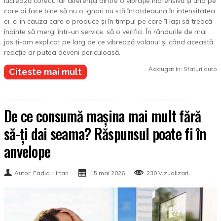
lucrează corect. Iar diferența dintre o vibrație inofensivă și una pe
care ai face bine să nu o ignori nu stă întotdeauna în intensitatea
ei, ci în cauza care o produce și în timpul pe care îl lași să treacă
înainte să mergi într-un service, să o verifici. În rândurile de mai
jos ți-am explicat pe larg de ce vibrează volanul și când această
reacție ar putea deveni periculoasă.
Adaugat in:
Sfaturi auto
Citeste mai mult
De ce consumă mașina mai mult fără
să-ți dai seama? Răspunsul poate fi în
anvelope
Autor: Fadia Hirtan
15 mai 2026
230 Vizualizari