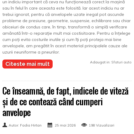
un indiciu important că ceva nu funcționează corect la mașină
sau în felul în care aceasta este folosită. Iar acest indiciu nu ar
trebui ignorat, pentru că anvelopele uzate inegal pot ascunde
probleme de presiune, geometrie, suspensie, echilibrare sau chiar
obiceiuri de condus care, în timp, transformă o simplă verificare
amânată într-o reparație mult mai costisitoare. Pentru a înțelege
cum poți evita costurile inutile și cum îți poți proteja mai bine
anvelopele, am pregătit în acest material principalele cauze ale
uzurii neuniforme a pneurilor.
Adaugat in:
Sfaturi auto
Citeste mai mult
Ce înseamnă, de fapt, indicele de viteză
și de ce contează când cumperi
anvelope
Autor: Fadia Hirtan
25 mai 2026
198 Vizualizari