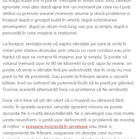
să tragă vizibil într-o parte. Vibrațiile în volan sunt, însă, deseori
ignorate, mai ales dacă apar într-un moment pe care nu-l poți
atribui cu precizie vreunei manevre anume și dacă problema a
început după o groapă luată în viteză, după schimbarea
anvelopelor, după un drum mai lung sau pur și simplu după o
perioadă în care mașina a staționat.
La început, tentația este să explici vibrațiile pe care le simți în
volan prin starea drumului, prin viteza cu care conduci sau prin
faptul că așa se comportă mașina, pur și simplu. Și poate că
volanul tremură ușor la 90 de kilometri la oră, apoi își revine, ori
poate că simți o vibrație fină pe autostradă, dar în oraș nu mai
pare la fel de prezentă. Sau poate la frânare apare o ușoară
bătaie, însă nu suficient de puternică încât să te pună pe gânduri.
Tocmai această alternanță face ca problema să fie amânată.
Doar că e bine să știi din start că o mașină nu vibrează fără
motiv. În spatele acestor senzații aparent minore se poate
ascunde fie o roată dezechilibrată, fie o anvelopă sau mai multe,
uzate neuniform, o jantă ușor deformată, o problemă de montaj
al roților, o
presiune incorectă în anvelope
sau chiar o
componentă de frânare, suspensie ori direcție care nu mai