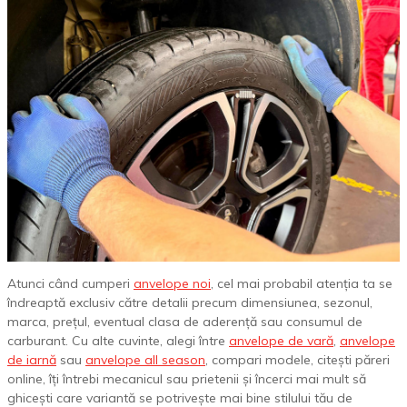
Atunci când cumperi
anvelope noi
, cel mai probabil atenția ta se
îndreaptă exclusiv către detalii precum dimensiunea, sezonul,
marca, prețul, eventual clasa de aderență sau consumul de
carburant. Cu alte cuvinte, alegi între
anvelope de vară
,
anvelope
de iarnă
sau
anvelope all season
, compari modele, citești păreri
online, îți întrebi mecanicul sau prietenii și încerci mai mult să
ghicești care variantă se potrivește mai bine stilului tău de