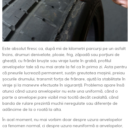
Este absolut firesc ca, după mii de kilometri parcurși pe un asfalt
încins, drumuri denivelate, ploaie, frig, zăpadă sau porțiuni de
gheață, cu frânări bruște sau viraje luate în grabă, profilul
anvelopelor tale să nu mai arate la fel ca în prima zi. Asta pentru
că pneurile lucrează permanent, susțin greutatea mașinii, preiau
șocurile drumului, transmit forța de frânare, ajută la stabilitate în
viraje și la manevre efectuate în siguranță. Problema apare însă
atunci când uzura anvelopelor nu este una uniformă, când o
parte a anvelopei pare vizibil mai tocită decât cealaltă, când
banda de rulare prezintă muchii neregulate sau diferențe de
adâncime de la o roată la alta.
În acel moment, nu mai vorbim doar despre uzura anvelopelor
ca fenomen normal, ci despre uzura neuniformă a anvelopelor,