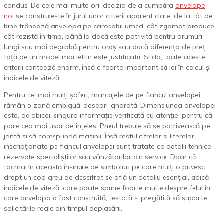
condus. De cele mai multe ori, decizia de a cumpăra
anvelope
noi
se construiește în jurul unor criterii aparent clare, de la cât de
bine frânează anvelopa pe carosabil umed, cât zgomot produce,
cât rezistă în timp, până la dacă este potrivită pentru drumuri
lungi sau mai degrabă pentru oraș sau dacă diferența de preț
față de un model mai ieftin este justificată. Și da, toate aceste
criterii contează enorm, însă e foarte important să iei în calcul și
indicele de viteză.
Pentru cei mai mulți șoferi, marcajele de pe flancul anvelopei
rămân o zonă ambiguă, deseori ignorată. Dimensiunea anvelopei
este, de obicei, singura informație verificată cu atenție, pentru că
pare cea mai ușor de înțeles. Pneul trebuie să se potrivească pe
jantă și să corespundă mașinii. Însă restul cifrelor și literelor
inscripționate pe flancul anvelopei sunt tratate ca detalii tehnice,
rezervate specialiștilor sau vânzătorilor din service. Doar că
tocmai în această înșiruire de simboluri pe care mulți o privesc
drept un cod greu de descifrat se află un detaliu esențial, adică
indicele de viteză, care poate spune foarte multe despre felul în
care anvelopa a fost construită, testată și pregătită să suporte
solicitările reale din timpul deplasării.