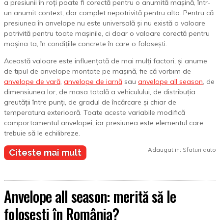
a presiunii în roți poate fi corectă pentru o anumită mașină, într-
un anumit context, dar complet nepotrivită pentru alta. Pentru că
presiunea în anvelope nu este universală și nu există o valoare
potrivită pentru toate mașinile, ci doar o valoare corectă pentru
mașina ta, în condițiile concrete în care o folosești.
Această valoare este influențată de mai mulți factori, și anume
de tipul de anvelope montate pe mașină, fie că vorbim de
anvelope de vară
,
anvelope de iarnă
sau
anvelope all season
, de
dimensiunea lor, de masa totală a vehiculului, de distribuția
greutății între punți, de gradul de încărcare și chiar de
temperatura exterioară. Toate aceste variabile modifică
comportamentul anvelopei, iar presiunea este elementul care
trebuie să le echilibreze.
Adaugat in:
Sfaturi auto
Citeste mai mult
Anvelope all season: merită să le
folosești în România?