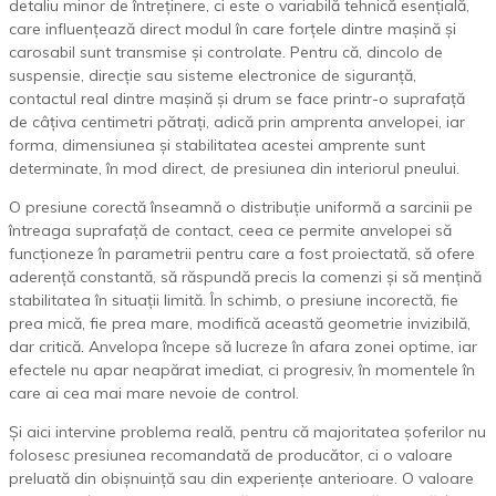
detaliu minor de întreținere, ci este o variabilă tehnică esențială,
care influențează direct modul în care forțele dintre mașină și
carosabil sunt transmise și controlate. Pentru că, dincolo de
suspensie, direcție sau sisteme electronice de siguranță,
contactul real dintre mașină și drum se face printr-o suprafață
de câțiva centimetri pătrați, adică prin amprenta anvelopei, iar
forma, dimensiunea și stabilitatea acestei amprente sunt
determinate, în mod direct, de presiunea din interiorul pneului.
O presiune corectă înseamnă o distribuție uniformă a sarcinii pe
întreaga suprafață de contact, ceea ce permite anvelopei să
funcționeze în parametrii pentru care a fost proiectată, să ofere
aderență constantă, să răspundă precis la comenzi și să mențină
stabilitatea în situații limită. În schimb, o presiune incorectă, fie
prea mică, fie prea mare, modifică această geometrie invizibilă,
dar critică. Anvelopa începe să lucreze în afara zonei optime, iar
efectele nu apar neapărat imediat, ci progresiv, în momentele în
care ai cea mai mare nevoie de control.
Și aici intervine problema reală, pentru că majoritatea șoferilor nu
folosesc presiunea recomandată de producător, ci o valoare
preluată din obișnuință sau din experiențe anterioare. O valoare