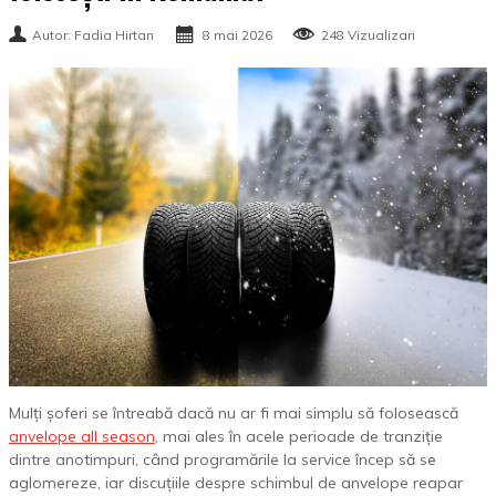
Autor: Fadia Hirtan
8 mai 2026
248 Vizualizari
Mulți șoferi se întreabă dacă nu ar fi mai simplu să folosească
anvelope all season
, mai ales în acele perioade de tranziție
dintre anotimpuri, când programările la service încep să se
aglomereze, iar discuțiile despre schimbul de anvelope reapar