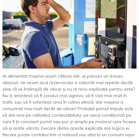
Ai alimentat mașina acum câteva zile, ai parcurs un traseu
obișnuit, iar acum acul rezervorului a coborât mai repede decât
știai că se întâmplă de obicei și nu ai nicio explicație pentru asta?
Nu-ți amintești să fi condus mai agresiv, să fi stat mai mult în
trafic sau să fi schimbat ceva în rutina zilnică, dar mașina a
consumat mai mult decât de obicei? Probabil primul impuls este
să dai vina pe calitatea combustibilului, pe aerul condiționat pe
care îl ții constant pornit sau pur și simplu pe motorul care începe
să-și arate vârsta. Fiecare dintre aceste explicații are logica ei,
fiecare poate contribui într-o măsură sau alta la un consum ușor