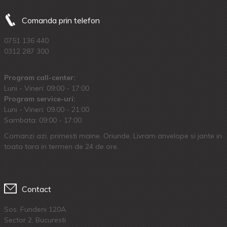
Comanda prin telefon
0751 136 440
0312 287 300
Program call-center:
Luni - Vineri: 09:00 - 17:00
Program service-uri:
Luni - Vineri: 09.00 - 21:00
Sambata: 09:00 - 17:00
Comanzi azi, primesti maine. Oriunde. Livram anvelope si jante in
toata tara in termen de 24 de ore.
Contact
Sos. Fundeni 120A
Sector 2, Bucuresti