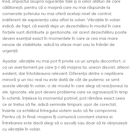
însă, impactul asupra siguranței tale și a celor alături de care
călătorești, pentru că o mașină care nu mai răspunde la
comenzile șoferului nu mai oferă același nivel de control,
indiferent de experiența celui aflat la volan. Vibrațiile în volan
indică, de fapt, că există deja un dezechilibru în modul în care
forțele sunt distribuite și gestionate, iar acest dezechilibru poate
deveni esențial exact în momentele în care ai cea mai mare
nevoie de stabilitate, adică la viteze mari sau la frânări de
urgență.
Așadar, vibrațiile nu mai pot fi privite ca un simplu disconfort, ci
ca un avertisment pe care ți-l dă mașina ta, uneori discret, alteori
evident, dar întotdeauna relevant. Diferența dintre o neplăcere
minoră și un risc real nu este dată de cât de puternic se simt
aceste vibrații în volan, ci de modul în care alegi să reacționezi la
ele. Ignorate, ele pot deveni probleme care se agravează în timp.
În schimb, înțelese la momentul potrivit, pot rămâne exact ceea
ce ar trebui să fie, adică semnale timpurii, ușor de corectat,
înainte ca echilibrul întregului sistem auto să fie compromis.
Pentru că, în final, mașina îți comunică constant starea ei.
Întrebarea este dacă alegi să o asculți sau doar să te obișnuiești
cu vibrațiile în volan.