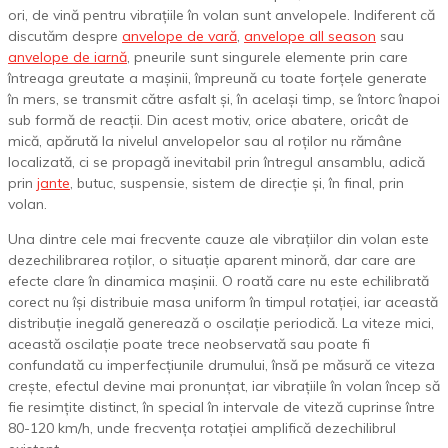
ori, de vină pentru vibrațiile în volan sunt anvelopele. Indiferent că
discutăm despre
anvelope de vară
,
anvelope all season
sau
anvelope de iarnă
, pneurile sunt singurele elemente prin care
întreaga greutate a mașinii, împreună cu toate forțele generate
în mers, se transmit către asfalt și, în același timp, se întorc înapoi
sub formă de reacții. Din acest motiv, orice abatere, oricât de
mică, apărută la nivelul anvelopelor sau al roților nu rămâne
localizată, ci se propagă inevitabil prin întregul ansamblu, adică
prin
jante
, butuc, suspensie, sistem de direcție și, în final, prin
volan.
Una dintre cele mai frecvente cauze ale vibrațiilor din volan este
dezechilibrarea roților, o situație aparent minoră, dar care are
efecte clare în dinamica mașinii. O roată care nu este echilibrată
corect nu își distribuie masa uniform în timpul rotației, iar această
distribuție inegală generează o oscilație periodică. La viteze mici,
această oscilație poate trece neobservată sau poate fi
confundată cu imperfecțiunile drumului, însă pe măsură ce viteza
crește, efectul devine mai pronunțat, iar vibrațiile în volan încep să
fie resimțite distinct, în special în intervale de viteză cuprinse între
80-120 km/h, unde frecvența rotației amplifică dezechilibrul