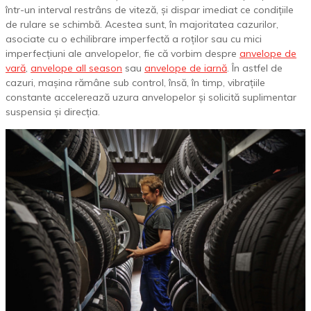
într-un interval restrâns de viteză, și dispar imediat ce condițiile
de rulare se schimbă. Acestea sunt, în majoritatea cazurilor,
asociate cu o echilibrare imperfectă a roților sau cu mici
imperfecțiuni ale anvelopelor, fie că vorbim despre
anvelope de
vară
,
anvelope all season
sau
anvelope de iarnă
. În astfel de
cazuri, mașina rămâne sub control, însă, în timp, vibrațiile
constante accelerează uzura anvelopelor și solicită suplimentar
suspensia și direcția.