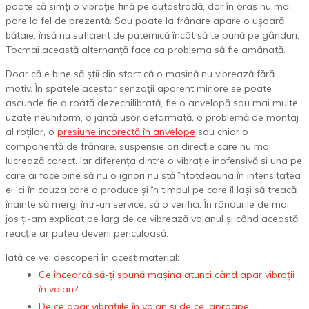
poate că simți o vibrație fină pe autostradă, dar în oraș nu mai
pare la fel de prezentă. Sau poate la frânare apare o ușoară
bătaie, însă nu suficient de puternică încât să te pună pe gânduri.
Tocmai această alternanță face ca problema să fie amânată.
Doar că e bine să știi din start că o mașină nu vibrează fără
motiv. În spatele acestor senzații aparent minore se poate
ascunde fie o roată dezechilibrată, fie o anvelopă sau mai multe,
uzate neuniform, o jantă ușor deformată, o problemă de montaj
al roților, o
presiune incorectă în anvelope
sau chiar o
componentă de frânare, suspensie ori direcție care nu mai
lucrează corect. Iar diferența dintre o vibrație inofensivă și una pe
care ai face bine să nu o ignori nu stă întotdeauna în intensitatea
ei, ci în cauza care o produce și în timpul pe care îl lași să treacă
înainte să mergi într-un service, să o verifici. În rândurile de mai
jos ți-am explicat pe larg de ce vibrează volanul și când această
reacție ar putea deveni periculoasă.
Iată ce vei descoperi în acest material:
Ce încearcă să-ți spună mașina atunci când apar vibrații
în volan?
De ce apar vibrațiile în volan și de ce, aproape