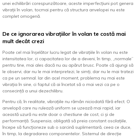
unei echilibrări corespunzătoare, aceste imperfecțiuni pot genera
vibrații în volan, tocmai pentru că structura anvelopei nu este
complet omogenă.
De ce ignorarea vibrațiilor în volan te costă mai
mult decât crezi
Poate cel mai înșelător lucru legat de vibrațiile în volan nu este
intensitatea lor, ci capacitatea lor de a deveni, în timp, „normale”
pentru tine, mai ales dacă nu au apărut brusc. Poate că ajungi să
le observi, dar nu le mai interpretezi, le simți, dar nu le mai tratezi
ca pe un semnal. Iar din acel moment, problema nu mai este
vibrația în sine, ci faptul că ai încetat să o mai vezi ca pe o
consecință a unui dezechilibru.
Pentru că, în realitate, vibrațiile nu rămân niciodată fără efect. O
anvelopă care nu rulează uniform se uzează mai rapid, iar
această uzură nu este doar o chestiune de cost, ci și de
performanță. Suspensia, obligată să preia constant oscilațiile,
începe să funcționeze sub o sarcină suplimentară, ceea ce duce,
în timp, la degradarea componentelor. Sistemul de direcție