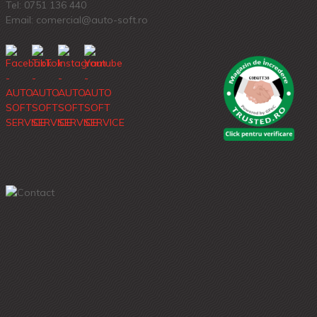
Tel:
0751 136 440
Email: comercial@auto-soft.ro