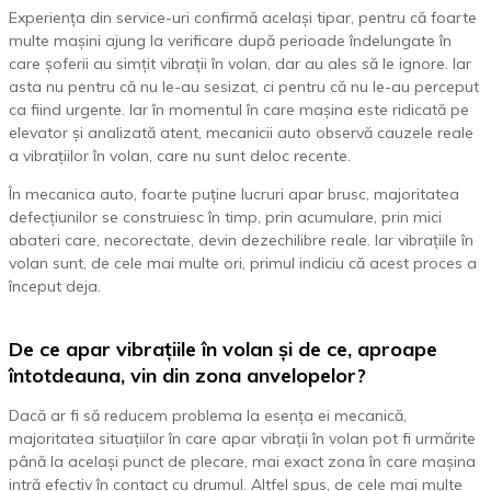
Experiența din service-uri confirmă același tipar, pentru că foarte
multe mașini ajung la verificare după perioade îndelungate în
care șoferii au simțit vibrații în volan, dar au ales să le ignore. Iar
asta nu pentru că nu le-au sesizat, ci pentru că nu le-au perceput
ca fiind urgente. Iar în momentul în care mașina este ridicată pe
elevator și analizată atent, mecanicii auto observă cauzele reale
a vibrațiilor în volan, care nu sunt deloc recente.
În mecanica auto, foarte puține lucruri apar brusc, majoritatea
defecțiunilor se construiesc în timp, prin acumulare, prin mici
abateri care, necorectate, devin dezechilibre reale. Iar vibrațiile în
volan sunt, de cele mai multe ori, primul indiciu că acest proces a
început deja.
De ce apar vibrațiile în volan și de ce, aproape
întotdeauna, vin din zona anvelopelor?
Dacă ar fi să reducem problema la esența ei mecanică,
majoritatea situațiilor în care apar vibrații în volan pot fi urmărite
până la același punct de plecare, mai exact zona în care mașina
intră efectiv în contact cu drumul. Altfel spus, de cele mai multe