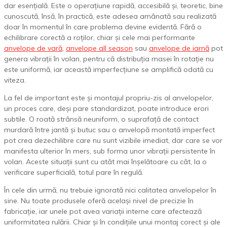
dar esențială. Este o operațiune rapidă, accesibilă și, teoretic, bine
cunoscută, însă, în practică, este adesea amânată sau realizată
doar în momentul în care problema devine evidentă. Fără o
echilibrare corectă a roților, chiar și cele mai performante
anvelope de vară
,
anvelope all season
sau
anvelope de iarnă
pot
genera vibrații în volan, pentru că distribuția masei în rotație nu
este uniformă, iar această imperfecțiune se amplifică odată cu
viteza.
La fel de important este și montajul propriu-zis al anvelopelor,
un proces care, deși pare standardizat, poate introduce erori
subtile. O roată strânsă neuniform, o suprafață de contact
murdară între jantă și butuc sau o anvelopă montată imperfect
pot crea dezechilibre care nu sunt vizibile imediat, dar care se vor
manifesta ulterior în mers, sub forma unor vibrații persistente în
volan. Aceste situații sunt cu atât mai înșelătoare cu cât, la o
verificare superficială, totul pare în regulă.
În cele din urmă, nu trebuie ignorată nici calitatea anvelopelor în
sine. Nu toate produsele oferă același nivel de precizie în
fabricație, iar unele pot avea variații interne care afectează
uniformitatea rulării. Chiar și în condițiile unui montaj corect și ale