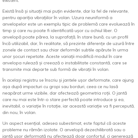
existent.
Există însă și situații mai puțin evidente, dar la fel de relevante,
pentru apariția vibrațiilor în volan. Uzura neuniformă a
anvelopelor este un exemplu tipic de problemă care evoluează în
timp și care nu poate fi identificată ușor cu ochiul liber. O
anvelopă poate părea, la suprafață, în stare bună, cu un profil
încă utilizabil, dar, în realitate, să prezinte diferențe de uzură între
zonele de contact sau chiar deformări subtile apărute în urma
unor șocuri repetate. Aceste variații modifică modul în care
anvelopa rulează și creează o instabilitate constantă, care se
transmite mai departe sub formă de vibrații în volan.
În același registru se înscriu și jantele ușor deformate, care ajung
așa după impacturi cu gropi sau borduri, ceea ce nu lasă
neapărat urme vizibile, dar afectează geometria roții. O jantă
care nu mai este într-o stare perfectă poate introduce și ea,
inevitabil, o variație în rotație, iar această variație va fi percepută,
din nou, în volan.
Un aspect esențial, adesea subestimat, este faptul că aceste
probleme nu rămân izolate. O anvelopă dezechilibrată sau o
jantă ușor deformată nu afectează doar confortul, ci generează