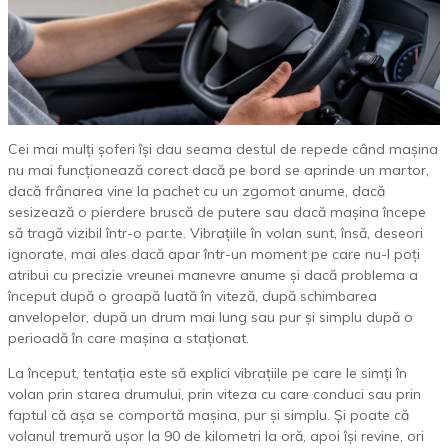
Cei mai mulți șoferi își dau seama destul de repede când mașina
nu mai funcționează corect dacă pe bord se aprinde un martor,
dacă frânarea vine la pachet cu un zgomot anume, dacă
sesizează o pierdere bruscă de putere sau dacă mașina începe
să tragă vizibil într-o parte. Vibrațiile în volan sunt, însă, deseori
ignorate, mai ales dacă apar într-un moment pe care nu-l poți
atribui cu precizie vreunei manevre anume și dacă problema a
început după o groapă luată în viteză, după schimbarea
anvelopelor, după un drum mai lung sau pur și simplu după o
perioadă în care mașina a staționat.
La început, tentația este să explici vibrațiile pe care le simți în
volan prin starea drumului, prin viteza cu care conduci sau prin
faptul că așa se comportă mașina, pur și simplu. Și poate că
volanul tremură ușor la 90 de kilometri la oră, apoi își revine, ori