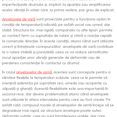
imperfecțiunile drumului și, implicit, la apariția sau amplificarea
acelor vibrații în volan care, la prima vedere, par greu de explicat.
Anvelopele de vară
sunt proiectate pentru a funcționa optim în
condiții de temperatură ridicată, pe asfalt uscat sau umed, dar
stabil. Structura lor, mai rigidă, comparativ cu alte tipuri, permite
un contact ferm cu suprafața de rulare și oferă o reacție rapidă
la comenzile direcției. În aceste condiții, atunci când sunt utilizate
corect și întreținute corespunzător, anvelopele de vară contribuie
la o rulare stabilă și previzibilă, ceea ce va reduce semnificativ
riscul apariției unor vibrații generate de deformări sau de
pierderea consistenței în contactul cu drumul.
În cazul
anvelopelor de iarnă
, acestea sunt concepute pentru a
rămâne flexibile la temperaturi scăzute, ceea ce le permite să
mențină aderența pe suprafețe reci, umede sau acoperite cu
zăpadă și gheață. Această flexibilitate este una importantă în
sezonul rece, dar devine problematică atunci când anvelopele
sunt utilizate în afara intervalului pentru care au fost create. Pe
asfalt cald, compusul moale al anvelopelor de iarnă începe să se
degradeze mai rapid, iar structura anvelopei poate suferi
deformări subtile, care nu sunt întotdeauna vizibile, dar care