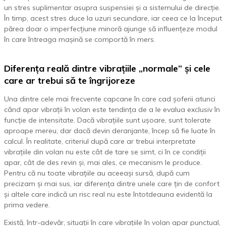
un stres suplimentar asupra suspensiei și a sistemului de direcție.
În timp, acest stres duce la uzuri secundare, iar ceea ce la început
părea doar o imperfecțiune minoră ajunge să influențeze modul
în care întreaga mașină se comportă în mers.
Diferența reală dintre vibrațiile „normale” și cele
care ar trebui să te îngrijoreze
Una dintre cele mai frecvente capcane în care cad șoferii atunci
când apar vibrații în volan este tendința de a le evalua exclusiv în
funcție de intensitate. Dacă vibrațiile sunt ușoare, sunt tolerate
aproape mereu, dar dacă devin deranjante, încep să fie luate în
calcul. În realitate, criteriul după care ar trebui interpretate
vibrațiile din volan nu este cât de tare se simt, ci în ce condiții
apar, cât de des revin și, mai ales, ce mecanism le produce.
Pentru că nu toate vibrațiile au aceeași sursă, după cum
precizam și mai sus, iar diferența dintre unele care țin de confort
și altele care indică un risc real nu este întotdeauna evidentă la
prima vedere.
Există, într-adevăr, situații în care vibrațiile în volan apar punctual,