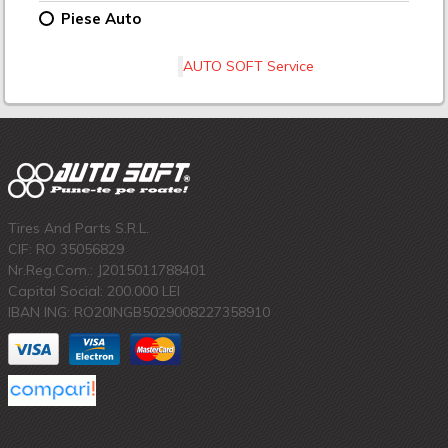
Piese Auto
AUTO SOFT Service
Tires And Parts S.R.L.
CIF: RO 35056829
Nr.Reg.Com.: J2015011788401
Capital Social: 200.000 LEI
IBAN ING: RO20INGB5029008227358910