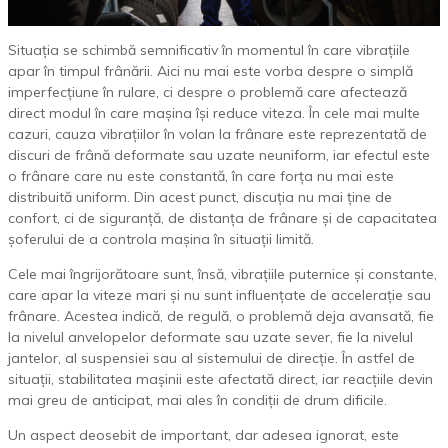
Situația se schimbă semnificativ în momentul în care vibrațiile
apar în timpul frânării. Aici nu mai este vorba despre o simplă
imperfecțiune în rulare, ci despre o problemă care afectează
direct modul în care mașina își reduce viteza. În cele mai multe
cazuri, cauza vibrațiilor în volan la frânare este reprezentată de
discuri de frână deformate sau uzate neuniform, iar efectul este
o frânare care nu este constantă, în care forța nu mai este
distribuită uniform. Din acest punct, discuția nu mai ține de
confort, ci de siguranță, de distanța de frânare și de capacitatea
șoferului de a controla mașina în situații limită.
Cele mai îngrijorătoare sunt, însă, vibrațiile puternice și constante,
care apar la viteze mari și nu sunt influențate de accelerație sau
frânare. Acestea indică, de regulă, o problemă deja avansată, fie
la nivelul anvelopelor deformate sau uzate sever, fie la nivelul
jantelor, al suspensiei sau al sistemului de direcție. În astfel de
situații, stabilitatea mașinii este afectată direct, iar reacțiile devin
mai greu de anticipat, mai ales în condiții de drum dificile.
Un aspect deosebit de important, dar adesea ignorat, este