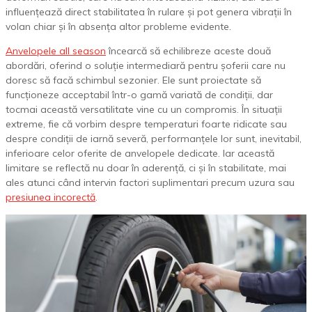
influențează direct stabilitatea în rulare și pot genera vibrații în
volan chiar și în absența altor probleme evidente.
Anvelopele all season
încearcă să echilibreze aceste două
abordări, oferind o soluție intermediară pentru șoferii care nu
doresc să facă schimbul sezonier. Ele sunt proiectate să
funcționeze acceptabil într-o gamă variată de condiții, dar
tocmai această versatilitate vine cu un compromis. În situații
extreme, fie că vorbim despre temperaturi foarte ridicate sau
despre condiții de iarnă severă, performanțele lor sunt, inevitabil,
inferioare celor oferite de anvelopele dedicate. Iar această
limitare se reflectă nu doar în aderență, ci și în stabilitate, mai
ales atunci când intervin factori suplimentari precum uzura sau
presiunea incorectă
.