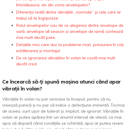
întotdeauna, vin din zona anvelopelor?
Diferența reală dintre vibrațiile „normale” și cele care ar
trebui să te îngrijoreze
Rolul anvelopelor sau de ce alegerea dintre anvelope de
vară, anvelope all season și anvelope de iarnă contează
mai mult decât pare
Detaliile mici care duc la probleme mari: presiunea în roți,
echilibrarea și montajul
De ce ignorarea vibrațiilor în volan te costă mai mult
decât crezi
Ce încearcă să-ți spună mașina atunci când apar
vibrații în volan?
Vibrațiile în volan nu par serioase la început, pentru că nu
creează panică și nu par să indice o defecțiune iminentă. Tocmai
de aceea, sunt ușor de tolerat și, implicit, de ignorat. Vibrațiile în
volan ar putea apărea într-un anumit interval de viteză, ca mai
apoi să dispară când condițiile se schimbă, apoi ar putea reveni