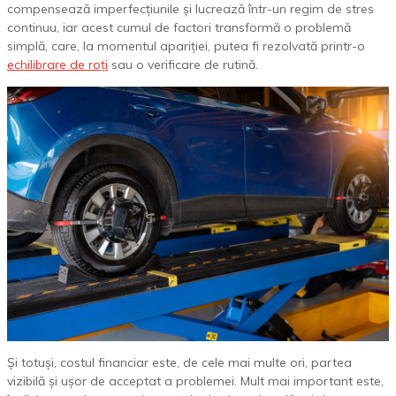
compensează imperfecțiunile și lucrează într-un regim de stres
continuu, iar acest cumul de factori transformă o problemă
simplă, care, la momentul apariției, putea fi rezolvată printr-o
echilibrare de roți
sau o verificare de rutină.
Și totuși, costul financiar este, de cele mai multe ori, partea
vizibilă și ușor de acceptat a problemei. Mult mai important este,