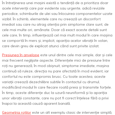
În întreținerea unei mașini există o tendință de a prioritiza doar
acele intervenții care par evidente sau urgente, adică reviziile
periodice, schimburile de ulei sau înlocuirea componentelor uzate
vizibil. În schimb, elementele care nu creează un disconfort
imediat sau care nu atrag atenția prin simptome clare sunt, de
cele mai multe ori, amânate. Doar că exact aceste detalii sunt
cele care, în timp, influențează cel mai mult modul în care mașina
se comportă în mers și, implicit, apariția acelor vibrații în volan,
care devin greu de explicat atunci când sunt privite izolat.
Presiunea în anvelope
este unul dintre cele mai simple, dar și cele
mai frecvent neglijate aspecte. Diferențele mici de presiune între
roți nu generează, în mod obișnuit, simptome imediate, mașina
continuă să ruleze, direcția nu pare afectată în mod evident, iar
confortul nu este compromis brusc. Cu toate acestea, aceste
variații creează dezechilibre subtile în contactul cu drumul,
modificând modul în care fiecare roată preia și transmite forțele.
În timp, aceste diferențe duc la uzură neuniformă și la apariția
unor vibrații constante, care nu pot fi corect înțelese fără a privi
înapoi la această cauză aparent banală.
Geometria roților
este un alt exemplu clasic de intervenție simplă,