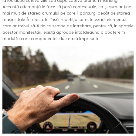
la loc după câteva zile sau după câteva drumuri mai lungi.
Această alternanță le face să pară contextuale, ca și cum ar ține
mai mult de starea drumului pe care îl parcurgi decât de starea
mașinii tale. În realitate, însă, repetiția lor este exact elementul
care ar trebui să-ți ridice semne de întrebare, pentru că, în spatele
acestor manifestări, există aproape întotdeauna o abatere în
modul în care componentele lucrează împreună.