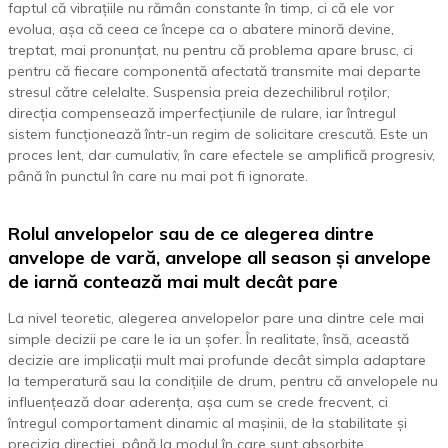
faptul că vibrațiile nu rămân constante în timp, ci că ele vor
evolua, așa că ceea ce începe ca o abatere minoră devine,
treptat, mai pronunțat, nu pentru că problema apare brusc, ci
pentru că fiecare componentă afectată transmite mai departe
stresul către celelalte. Suspensia preia dezechilibrul roților,
direcția compensează imperfecțiunile de rulare, iar întregul
sistem funcționează într-un regim de solicitare crescută. Este un
proces lent, dar cumulativ, în care efectele se amplifică progresiv,
până în punctul în care nu mai pot fi ignorate.
Rolul anvelopelor sau de ce alegerea dintre
anvelope de vară, anvelope all season și anvelope
de iarnă contează mai mult decât pare
La nivel teoretic, alegerea anvelopelor pare una dintre cele mai
simple decizii pe care le ia un șofer. În realitate, însă, această
decizie are implicații mult mai profunde decât simpla adaptare
la temperatură sau la condițiile de drum, pentru că anvelopele nu
influențează doar aderența, așa cum se crede frecvent, ci
întregul comportament dinamic al mașinii, de la stabilitate și
precizia direcției, până la modul în care sunt absorbite