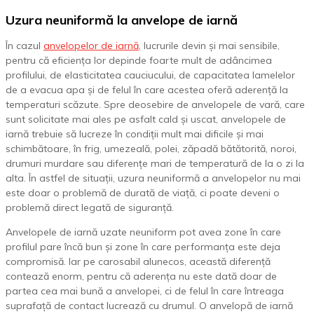
Uzura neuniformă la anvelope de iarnă
În cazul
anvelopelor de iarnă
, lucrurile devin și mai sensibile,
pentru că eficiența lor depinde foarte mult de adâncimea
profilului, de elasticitatea cauciucului, de capacitatea lamelelor
de a evacua apa și de felul în care acestea oferă aderență la
temperaturi scăzute. Spre deosebire de anvelopele de vară, care
sunt solicitate mai ales pe asfalt cald și uscat, anvelopele de
iarnă trebuie să lucreze în condiții mult mai dificile și mai
schimbătoare, în frig, umezeală, polei, zăpadă bătătorită, noroi,
drumuri murdare sau diferențe mari de temperatură de la o zi la
alta. În astfel de situații, uzura neuniformă a anvelopelor nu mai
este doar o problemă de durată de viață, ci poate deveni o
problemă direct legată de siguranță.
Anvelopele de iarnă uzate neuniform pot avea zone în care
profilul pare încă bun și zone în care performanța este deja
compromisă. Iar pe carosabil alunecos, această diferență
contează enorm, pentru că aderența nu este dată doar de
partea cea mai bună a anvelopei, ci de felul în care întreaga
suprafață de contact lucrează cu drumul. O anvelopă de iarnă