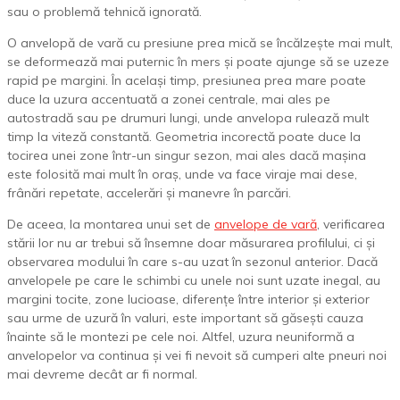
sau o problemă tehnică ignorată.
O anvelopă de vară cu presiune prea mică se încălzește mai mult,
se deformează mai puternic în mers și poate ajunge să se uzeze
rapid pe margini. În același timp, presiunea prea mare poate
duce la uzura accentuată a zonei centrale, mai ales pe
autostradă sau pe drumuri lungi, unde anvelopa rulează mult
timp la viteză constantă. Geometria incorectă poate duce la
tocirea unei zone într-un singur sezon, mai ales dacă mașina
este folosită mai mult în oraș, unde va face viraje mai dese,
frânări repetate, accelerări și manevre în parcări.
De aceea, la montarea unui set de
anvelope de vară
, verificarea
stării lor nu ar trebui să însemne doar măsurarea profilului, ci și
observarea modului în care s-au uzat în sezonul anterior. Dacă
anvelopele pe care le schimbi cu unele noi sunt uzate inegal, au
margini tocite, zone lucioase, diferențe între interior și exterior
sau urme de uzură în valuri, este important să găsești cauza
înainte să le montezi pe cele noi. Altfel, uzura neuniformă a
anvelopelor va continua și vei fi nevoit să cumperi alte pneuri noi
mai devreme decât ar fi normal.