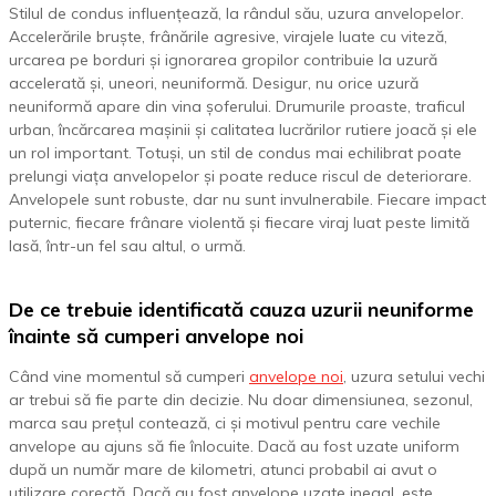
Stilul de condus influențează, la rândul său, uzura anvelopelor.
Accelerările bruște, frânările agresive, virajele luate cu viteză,
urcarea pe borduri și ignorarea gropilor contribuie la uzură
accelerată și, uneori, neuniformă. Desigur, nu orice uzură
neuniformă apare din vina șoferului. Drumurile proaste, traficul
urban, încărcarea mașinii și calitatea lucrărilor rutiere joacă și ele
un rol important. Totuși, un stil de condus mai echilibrat poate
prelungi viața anvelopelor și poate reduce riscul de deteriorare.
Anvelopele sunt robuste, dar nu sunt invulnerabile. Fiecare impact
puternic, fiecare frânare violentă și fiecare viraj luat peste limită
lasă, într-un fel sau altul, o urmă.
De ce trebuie identificată cauza uzurii neuniforme
înainte să cumperi anvelope noi
Când vine momentul să cumperi
anvelope noi
, uzura setului vechi
ar trebui să fie parte din decizie. Nu doar dimensiunea, sezonul,
marca sau prețul contează, ci și motivul pentru care vechile
anvelope au ajuns să fie înlocuite. Dacă au fost uzate uniform
după un număr mare de kilometri, atunci probabil ai avut o
utilizare corectă. Dacă au fost anvelope uzate inegal, este