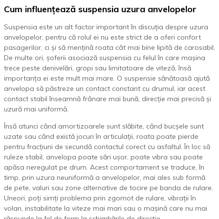
Cum influențează suspensia uzura anvelopelor
Suspensia este un alt factor important în discuția despre uzura
anvelopelor, pentru că rolul ei nu este strict de a oferi confort
pasagerilor, ci și să mențină roata cât mai bine lipită de carosabil.
De multe ori, șoferii asociază suspensia cu felul în care mașina
trece peste denivelări, gropi sau limitatoare de viteză, însă
importanța ei este mult mai mare. O suspensie sănătoasă ajută
anvelopa să păstreze un contact constant cu drumul, iar acest
contact stabil înseamnă frânare mai bună, direcție mai precisă și
uzură mai uniformă.
Însă atunci când amortizoarele sunt slăbite, când bucșele sunt
uzate sau când există jocuri în articulații, roata poate pierde
pentru fracțiuni de secundă contactul corect cu asfaltul. În loc să
ruleze stabil, anvelopa poate sări ușor, poate vibra sau poate
apăsa neregulat pe drum. Acest comportament se traduce, în
timp, prin uzura neuniformă a anvelopelor, mai ales sub formă
de pete, valuri sau zone alternative de tocire pe banda de rulare.
Uneori, poți simți problema prin zgomot de rulare, vibrații în
volan, instabilitate la viteze mai mari sau o mașină care nu mai
răspunde la fel de ferm la schimbările de direcție.