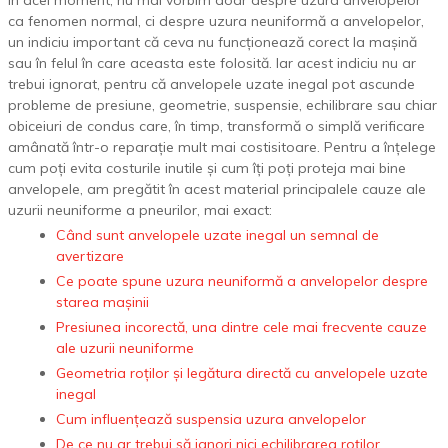
În acel moment, nu mai vorbim doar despre uzura anvelopelor
ca fenomen normal, ci despre uzura neuniformă a anvelopelor,
un indiciu important că ceva nu funcționează corect la mașină
sau în felul în care aceasta este folosită. Iar acest indiciu nu ar
trebui ignorat, pentru că anvelopele uzate inegal pot ascunde
probleme de presiune, geometrie, suspensie, echilibrare sau chiar
obiceiuri de condus care, în timp, transformă o simplă verificare
amânată într-o reparație mult mai costisitoare. Pentru a înțelege
cum poți evita costurile inutile și cum îți poți proteja mai bine
anvelopele, am pregătit în acest material principalele cauze ale
uzurii neuniforme a pneurilor, mai exact:
Când sunt anvelopele uzate inegal un semnal de
avertizare
Ce poate spune uzura neuniformă a anvelopelor despre
starea mașinii
Presiunea incorectă, una dintre cele mai frecvente cauze
ale uzurii neuniforme
Geometria roților și legătura directă cu anvelopele uzate
inegal
Cum influențează suspensia uzura anvelopelor
De ce nu ar trebui să ignori nici echilibrarea roților