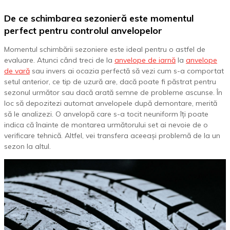
De ce schimbarea sezonieră este momentul
perfect pentru controlul anvelopelor
Momentul schimbării sezoniere este ideal pentru o astfel de
evaluare. Atunci când treci de la
anvelope de iarnă
la
anvelope
de vară
sau invers ai ocazia perfectă să vezi cum s-a comportat
setul anterior, ce tip de uzură are, dacă poate fi păstrat pentru
sezonul următor sau dacă arată semne de probleme ascunse. În
loc să depozitezi automat anvelopele după demontare, merită
să le analizezi. O anvelopă care s-a tocit neuniform îți poate
indica că înainte de montarea următorului set ai nevoie de o
verificare tehnică. Altfel, vei transfera aceeași problemă de la un
sezon la altul.