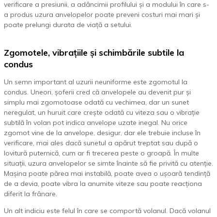
verificare a presiunii, a adâncimii profilului și a modului în care s-
a produs uzura anvelopelor poate preveni costuri mai mari și
poate prelungi durata de viață a setului.
Zgomotele, vibrațiile și schimbările subtile la
condus
Un semn important al uzurii neuniforme este zgomotul la
condus. Uneori, șoferii cred că anvelopele au devenit pur și
simplu mai zgomotoase odată cu vechimea, dar un sunet
neregulat, un huruit care crește odată cu viteza sau o vibrație
subtilă în volan pot indica anvelope uzate inegal. Nu orice
zgomot vine de la anvelope, desigur, dar ele trebuie incluse în
verificare, mai ales dacă sunetul a apărut treptat sau după o
lovitură puternică, cum ar fi trecerea peste o groapă. În multe
situații, uzura anvelopelor se simte înainte să fie privită cu atenție.
Mașina poate părea mai instabilă, poate avea o ușoară tendință
de a devia, poate vibra la anumite viteze sau poate reacționa
diferit la frânare.
Un alt indiciu este felul în care se comportă volanul. Dacă volanul