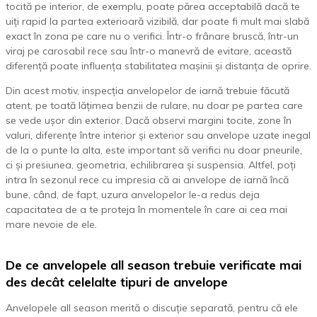
tocită pe interior, de exemplu, poate părea acceptabilă dacă te
uiți rapid la partea exterioară vizibilă, dar poate fi mult mai slabă
exact în zona pe care nu o verifici. Într-o frânare bruscă, într-un
viraj pe carosabil rece sau într-o manevră de evitare, această
diferență poate influența stabilitatea mașinii și distanța de oprire.
Din acest motiv, inspecția anvelopelor de iarnă trebuie făcută
atent, pe toată lățimea benzii de rulare, nu doar pe partea care
se vede ușor din exterior. Dacă observi margini tocite, zone în
valuri, diferențe între interior și exterior sau anvelope uzate inegal
de la o punte la alta, este important să verifici nu doar pneurile,
ci și presiunea, geometria, echilibrarea și suspensia. Altfel, poți
intra în sezonul rece cu impresia că ai anvelope de iarnă încă
bune, când, de fapt, uzura anvelopelor le-a redus deja
capacitatea de a te proteja în momentele în care ai cea mai
mare nevoie de ele.
De ce anvelopele all season trebuie verificate mai
des decât celelalte tipuri de anvelope
Anvelopele all season merită o discuție separată, pentru că ele