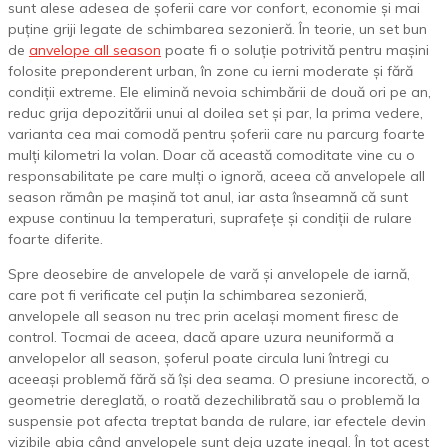
sunt alese adesea de șoferii care vor confort, economie și mai
puține griji legate de schimbarea sezonieră. În teorie, un set bun
de
anvelope all season
poate fi o soluție potrivită pentru mașini
folosite preponderent urban, în zone cu ierni moderate și fără
condiții extreme. Ele elimină nevoia schimbării de două ori pe an,
reduc grija depozitării unui al doilea set și par, la prima vedere,
varianta cea mai comodă pentru șoferii care nu parcurg foarte
mulți kilometri la volan. Doar că această comoditate vine cu o
responsabilitate pe care mulți o ignoră, aceea că anvelopele all
season rămân pe mașină tot anul, iar asta înseamnă că sunt
expuse continuu la temperaturi, suprafețe și condiții de rulare
foarte diferite.
Spre deosebire de anvelopele de vară și anvelopele de iarnă,
care pot fi verificate cel puțin la schimbarea sezonieră,
anvelopele all season nu trec prin același moment firesc de
control. Tocmai de aceea, dacă apare uzura neuniformă a
anvelopelor all season, șoferul poate circula luni întregi cu
aceeași problemă fără să își dea seama. O presiune incorectă, o
geometrie dereglată, o roată dezechilibrată sau o problemă la
suspensie pot afecta treptat banda de rulare, iar efectele devin
vizibile abia când anvelopele sunt deja uzate inegal. În tot acest