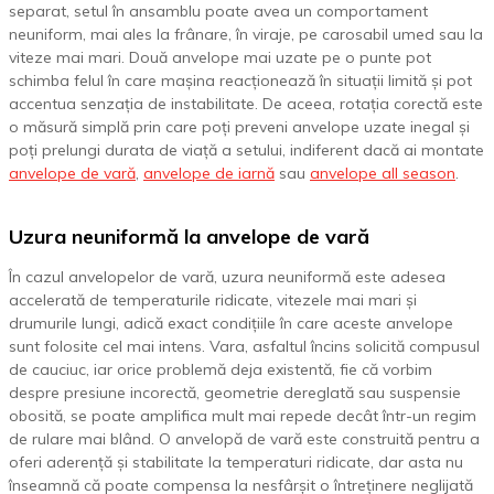
separat, setul în ansamblu poate avea un comportament
neuniform, mai ales la frânare, în viraje, pe carosabil umed sau la
viteze mai mari. Două anvelope mai uzate pe o punte pot
schimba felul în care mașina reacționează în situații limită și pot
accentua senzația de instabilitate. De aceea, rotația corectă este
o măsură simplă prin care poți preveni anvelope uzate inegal și
poți prelungi durata de viață a setului, indiferent dacă ai montate
anvelope de vară
,
anvelope de iarnă
sau
anvelope all season
.
Uzura neuniformă la anvelope de vară
În cazul anvelopelor de vară, uzura neuniformă este adesea
accelerată de temperaturile ridicate, vitezele mai mari și
drumurile lungi, adică exact condițiile în care aceste anvelope
sunt folosite cel mai intens. Vara, asfaltul încins solicită compusul
de cauciuc, iar orice problemă deja existentă, fie că vorbim
despre presiune incorectă, geometrie dereglată sau suspensie
obosită, se poate amplifica mult mai repede decât într-un regim
de rulare mai blând. O anvelopă de vară este construită pentru a
oferi aderență și stabilitate la temperaturi ridicate, dar asta nu
înseamnă că poate compensa la nesfârșit o întreținere neglijată