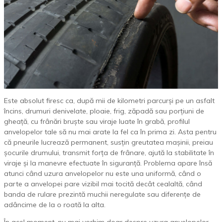
Este absolut firesc ca, după mii de kilometri parcurși pe un asfalt
încins, drumuri denivelate, ploaie, frig, zăpadă sau porțiuni de
gheață, cu frânări bruște sau viraje luate în grabă, profilul
anvelopelor tale să nu mai arate la fel ca în prima zi. Asta pentru
că pneurile lucrează permanent, susțin greutatea mașinii, preiau
șocurile drumului, transmit forța de frânare, ajută la stabilitate în
viraje și la manevre efectuate în siguranță. Problema apare însă
atunci când uzura anvelopelor nu este una uniformă, când o
parte a anvelopei pare vizibil mai tocită decât cealaltă, când
banda de rulare prezintă muchii neregulate sau diferențe de
adâncime de la o roată la alta.