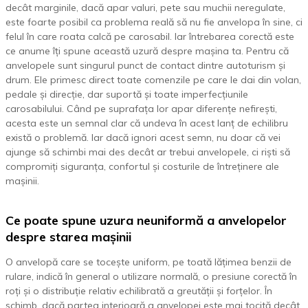
decât marginile, dacă apar valuri, pete sau muchii neregulate,
este foarte posibil ca problema reală să nu fie anvelopa în sine, ci
felul în care roata calcă pe carosabil. Iar întrebarea corectă este
ce anume îți spune această uzură despre mașina ta. Pentru că
anvelopele sunt singurul punct de contact dintre autoturism și
drum. Ele primesc direct toate comenzile pe care le dai din volan,
pedale și direcție, dar suportă și toate imperfecțiunile
carosabilului. Când pe suprafața lor apar diferențe nefirești,
acesta este un semnal clar că undeva în acest lanț de echilibru
există o problemă. Iar dacă ignori acest semn, nu doar că vei
ajunge să schimbi mai des decât ar trebui anvelopele, ci riști să
compromiți siguranța, confortul și costurile de întreținere ale
mașinii.
Ce poate spune uzura neuniformă a anvelopelor
despre starea mașinii
O anvelopă care se tocește uniform, pe toată lățimea benzii de
rulare, indică în general o utilizare normală, o presiune corectă în
roți și o distribuție relativ echilibrată a greutății și forțelor. În
schimb, dacă partea interioară a anvelopei este mai tocită decât