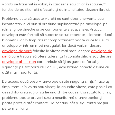
vibrații se transmit în volan, în caroserie sau chiar în scaune, în
funcție de poziția roții afectate și de intensitatea dezechilibrului.
Problema este că aceste vibrații nu sunt doar enervante sau
inconfortabile, ci pun și presiune suplimentară pe anvelopă, pe
rulmenți, pe direcție și pe componentele suspensiei. Practic,
anvelopa este forțată să suporte șocuri repetate, kilometru după
kilometru, iar în timp acest comportament poate duce la uzura
anvelopelor într-un mod neregulat. Iar dacă vorbim despre
anvelope de vară
folosite la viteze mai mari, despre
anvelope de
iarnă
care trebuie să ofere aderență în condiții dificile sau despre
anvelope all season
care trebuie să îți asigure confortul și
siguranța pe tot parcursul anului, echilibrarea corectă devine cu
atât mai importantă.
De aceea, dacă observi anvelope uzate inegal și simți, în același
timp, tremur în volan sau vibrații la anumite viteze, este posibil ca
dezechilibrarea roților să fie una dintre cauze. Corectată la timp,
problema poate preveni uzura neuniformă a anvelopelor și
poate proteja atât confortul la condus, cât și siguranța mașinii
pe termen lung.