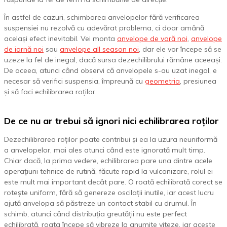
În astfel de cazuri, schimbarea anvelopelor fără verificarea
suspensiei nu rezolvă cu adevărat problema, ci doar amână
același efect inevitabil. Vei monta
anvelope de vară noi
,
anvelope
de iarnă noi
sau
anvelope all season noi
, dar ele vor începe să se
uzeze la fel de inegal, dacă sursa dezechilibrului rămâne aceeași.
De aceea, atunci când observi că anvelopele s-au uzat inegal, e
necesar să verifici suspensia, împreună cu
geometria
, presiunea
și să faci echilibrarea roților.
De ce nu ar trebui să ignori nici echilibrarea roților
Dezechilibrarea roților poate contribui și ea la uzura neuniformă
a anvelopelor, mai ales atunci când este ignorată mult timp.
Chiar dacă, la prima vedere, echilibrarea pare una dintre acele
operațiuni tehnice de rutină, făcute rapid la vulcanizare, rolul ei
este mult mai important decât pare. O roată echilibrată corect se
rotește uniform, fără să genereze oscilații inutile, iar acest lucru
ajută anvelopa să păstreze un contact stabil cu drumul. În
schimb, atunci când distribuția greutății nu este perfect
echilibrată, roata începe să vibreze la anumite viteze, iar aceste