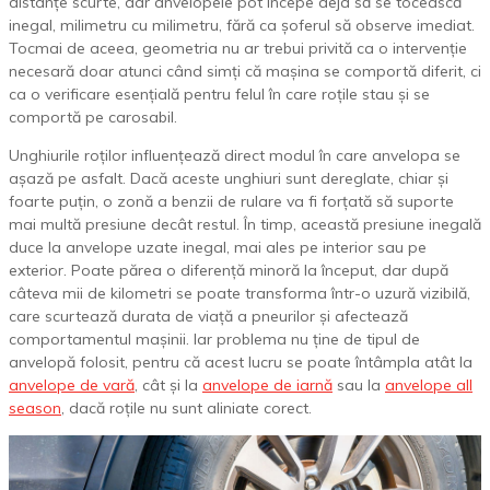
distanțe scurte, dar anvelopele pot începe deja să se tocească
inegal, milimetru cu milimetru, fără ca șoferul să observe imediat.
Tocmai de aceea, geometria nu ar trebui privită ca o intervenție
necesară doar atunci când simți că mașina se comportă diferit, ci
ca o verificare esențială pentru felul în care roțile stau și se
comportă pe carosabil.
Unghiurile roților influențează direct modul în care anvelopa se
așază pe asfalt. Dacă aceste unghiuri sunt dereglate, chiar și
foarte puțin, o zonă a benzii de rulare va fi forțată să suporte
mai multă presiune decât restul. În timp, această presiune inegală
duce la anvelope uzate inegal, mai ales pe interior sau pe
exterior. Poate părea o diferență minoră la început, dar după
câteva mii de kilometri se poate transforma într-o uzură vizibilă,
care scurtează durata de viață a pneurilor și afectează
comportamentul mașinii. Iar problema nu ține de tipul de
anvelopă folosit, pentru că acest lucru se poate întâmpla atât la
anvelope de vară
, cât și la
anvelope de iarnă
sau la
anvelope all
season
, dacă roțile nu sunt aliniate corect.