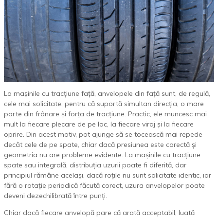
La mașinile cu tracțiune față, anvelopele din față sunt, de regulă,
cele mai solicitate, pentru că suportă simultan direcția, o mare
parte din frânare și forța de tracțiune. Practic, ele muncesc mai
mult la fiecare plecare de pe loc, la fiecare viraj și la fiecare
oprire. Din acest motiv, pot ajunge să se tocească mai repede
decât cele de pe spate, chiar dacă presiunea este corectă și
geometria nu are probleme evidente. La mașinile cu tracțiune
spate sau integrală, distribuția uzurii poate fi diferită, dar
principiul rămâne același, dacă roțile nu sunt solicitate identic, iar
fără o rotație periodică făcută corect, uzura anvelopelor poate
deveni dezechilibrată între punți.
Chiar dacă fiecare anvelopă pare că arată acceptabil, luată