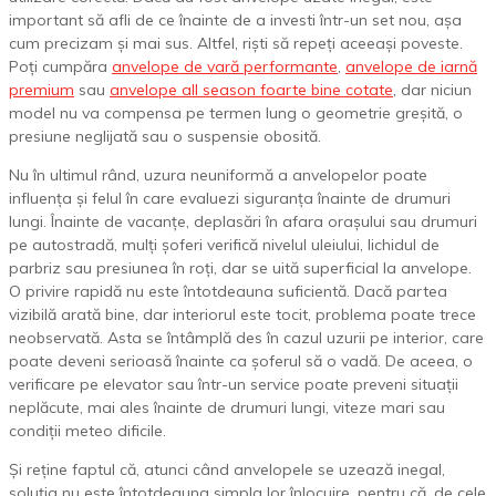
important să afli de ce înainte de a investi într-un set nou, așa
cum precizam și mai sus. Altfel, riști să repeți aceeași poveste.
Poți cumpăra
anvelope de vară performante
,
anvelope de iarnă
premium
sau
anvelope all season foarte bine cotate
, dar niciun
model nu va compensa pe termen lung o geometrie greșită, o
presiune neglijată sau o suspensie obosită.
Nu în ultimul rând, uzura neuniformă a anvelopelor poate
influența și felul în care evaluezi siguranța înainte de drumuri
lungi. Înainte de vacanțe, deplasări în afara orașului sau drumuri
pe autostradă, mulți șoferi verifică nivelul uleiului, lichidul de
parbriz sau presiunea în roți, dar se uită superficial la anvelope.
O privire rapidă nu este întotdeauna suficientă. Dacă partea
vizibilă arată bine, dar interiorul este tocit, problema poate trece
neobservată. Asta se întâmplă des în cazul uzurii pe interior, care
poate deveni serioasă înainte ca șoferul să o vadă. De aceea, o
verificare pe elevator sau într-un service poate preveni situații
neplăcute, mai ales înainte de drumuri lungi, viteze mari sau
condiții meteo dificile.
Și reține faptul că, atunci când anvelopele se uzează inegal,
soluția nu este întotdeauna simpla lor înlocuire, pentru că, de cele