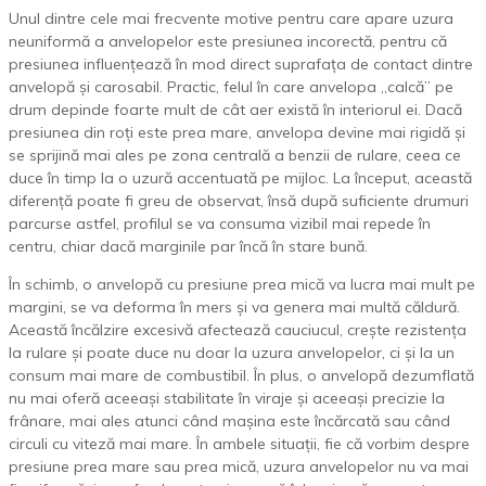
Unul dintre cele mai frecvente motive pentru care apare uzura
neuniformă a anvelopelor este presiunea incorectă, pentru că
presiunea influențează în mod direct suprafața de contact dintre
anvelopă și carosabil. Practic, felul în care anvelopa „calcă” pe
drum depinde foarte mult de cât aer există în interiorul ei. Dacă
presiunea din roți este prea mare, anvelopa devine mai rigidă și
se sprijină mai ales pe zona centrală a benzii de rulare, ceea ce
duce în timp la o uzură accentuată pe mijloc. La început, această
diferență poate fi greu de observat, însă după suficiente drumuri
parcurse astfel, profilul se va consuma vizibil mai repede în
centru, chiar dacă marginile par încă în stare bună.
În schimb, o anvelopă cu presiune prea mică va lucra mai mult pe
margini, se va deforma în mers și va genera mai multă căldură.
Această încălzire excesivă afectează cauciucul, crește rezistența
la rulare și poate duce nu doar la uzura anvelopelor, ci și la un
consum mai mare de combustibil. În plus, o anvelopă dezumflată
nu mai oferă aceeași stabilitate în viraje și aceeași precizie la
frânare, mai ales atunci când mașina este încărcată sau când
circuli cu viteză mai mare. În ambele situații, fie că vorbim despre
presiune prea mare sau prea mică, uzura anvelopelor nu va mai