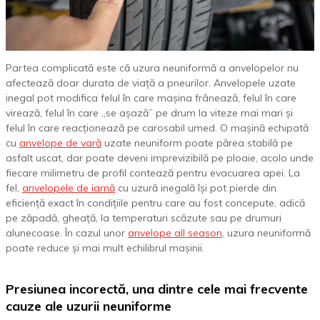
Partea complicată este că uzura neuniformă a anvelopelor nu
afectează doar durata de viață a pneurilor. Anvelopele uzate
inegal pot modifica felul în care mașina frânează, felul în care
virează, felul în care „se așază” pe drum la viteze mai mari și
felul în care reacționează pe carosabil umed. O mașină echipată
cu
anvelope de vară
uzate neuniform poate părea stabilă pe
asfalt uscat, dar poate deveni imprevizibilă pe ploaie, acolo unde
fiecare milimetru de profil contează pentru evacuarea apei. La
fel,
anvelopele de iarnă
cu uzură inegală își pot pierde din
eficiență exact în condițiile pentru care au fost concepute, adică
pe zăpadă, gheață, la temperaturi scăzute sau pe drumuri
alunecoase. În cazul unor
anvelope all season
, uzura neuniformă
poate reduce și mai mult echilibrul mașinii.
Presiunea incorectă, una dintre cele mai frecvente
cauze ale uzurii neuniforme