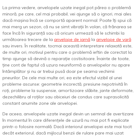
La prima vedere, anvelopele uzate inegal pot părea o problemă
minoră, pe care, cel mai probabil, vei ajunge să o ignori, mai ales
dacă mașina încă se comportă aparent normal. Poate îți spui că
mai merg un sezon, că nu se simt vibrații în volan, că frânarea se
face încă în siguranță sau că oricum urmează să le schimbi la
următoarea trecere de la
anvelope de iarnă
la
anvelope de vară
sau invers. În realitate, tocmai această interpretare relaxată este,
de multe ori, motivul pentru care o problemă ieftin de corectat la
timp ajunge să devină o reparație costisitoare. Înainte de toate,
ține cont de faptul că uzura neuniformă a anvelopelor nu apare
întâmplător și nu ar trebui pusă doar pe seama vechimii
pneurilor. De cele mai multe ori, ea este efectul vizibil al unei
probleme ascunse: geometrie incorectă, presiune nepotrivită în
roți, probleme la suspensie, amortizoare slăbite, jante deformate,
dezechilibru al roților sau obiceiuri de condus care suprasolicită
constant anumite zone ale anvelopei.
De aceea, anvelopele uzate inegal devin un semnal de avertizare
în momentul în care diferențele de uzură nu mai pot fi explicate
printr-o folosire normală. Dacă interiorul anvelopei este mai tocit
decât exteriorul, dacă mijlocul benzii de rulare pare mai uzat