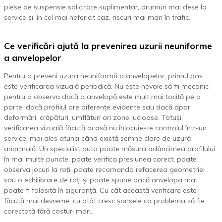
piese de suspensie solicitate suplimentar, drumuri mai dese la
service și, în cel mai nefericit caz, riscuri mai mari în trafic.
Ce verificări ajută la prevenirea uzurii neuniforme
a anvelopelor
Pentru a preveni uzura neuniformă a anvelopelor, primul pas
este verificarea vizuală periodică. Nu este nevoie să fii mecanic
pentru a observa dacă o anvelopă este mult mai tocită pe o
parte, dacă profilul are diferențe evidente sau dacă apar
deformări, crăpături, umflături ori zone lucioase. Totuși,
verificarea vizuală făcută acasă nu înlocuiește controlul într-un
service, mai ales atunci când există semne clare de uzură
anormală. Un specialist auto poate măsura adâncimea profilului
în mai multe puncte, poate verifica presiunea corect, poate
observa jocuri la roți, poate recomanda refacerea geometriei
sau o echilibrare de roți și poate spune dacă anvelopa mai
poate fi folosită în siguranță. Cu cât această verificare este
făcută mai devreme, cu atât cresc șansele ca problema să fie
corectată fără costuri mari.