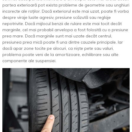
partea exterioară pot exista probleme de geometrie sau unghiuri
incorecte ale roților. Dacă exteriorul este mai uzat, poate fi vorba
despre viraje luate agresiv, presiune scăzută sau reglaje
nepotrivite. Dacă mijlocul benzii de rulare este mai tocit decât
marginile, cel mai probabil anvelopa a fost folosită cu o presiune
prea mare. Dacă marginile sunt mai uzate decât centrul,
presiunea prea mică poate fi una dintre cauzele principale. Iar
dacă apar zone tocite pe alocuri, ca niște pete sau valuri,
problema poate veni de la amortizoare, echilibrare sau alte
componente ale suspensiei.