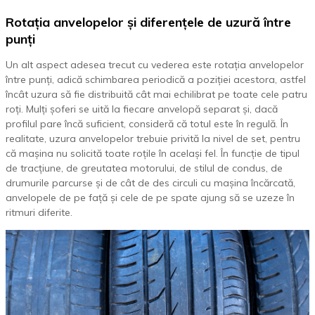
Rotația anvelopelor și diferențele de uzură între
punți
Un alt aspect adesea trecut cu vederea este rotația anvelopelor
între punți, adică schimbarea periodică a poziției acestora, astfel
încât uzura să fie distribuită cât mai echilibrat pe toate cele patru
roți. Mulți șoferi se uită la fiecare anvelopă separat și, dacă
profilul pare încă suficient, consideră că totul este în regulă. În
realitate, uzura anvelopelor trebuie privită la nivel de set, pentru
că mașina nu solicită toate roțile în același fel. În funcție de tipul
de tracțiune, de greutatea motorului, de stilul de condus, de
drumurile parcurse și de cât de des circuli cu mașina încărcată,
anvelopele de pe față și cele de pe spate ajung să se uzeze în
ritmuri diferite.