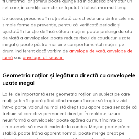
fi uniformă, iar șoferul poate ajunge să înlocuiască prematur un
set care, în condiții corecte, ar fi putut fi folosit mai mult timp.
De aceea, presiunea în roți setată corect este una dintre cele mai
simple forme de prevenție, pentru că, verificată periodic și
ajustată în funcție de încărcătura mașinii, poate prelungi durata
de viață a anvelopelor, poate reduce riscul de cauciucuri uzate
inegal și poate păstra mai bine comportamentul mașinii pe
drum, indiferent dacă vorbim de
anvelope de vară
,
anvelope de
iarnă
sau
anvelope all season
.
Geometria roților și legătura directă cu anvelopele
uzate inegal
La fel de importantă este geometria roților, un subiect pe care
mulți șoferi îl ignoră până când mașina începe să tragă vizibil
într-o parte, volanul nu mai stă drept sau apare acea senzație că
trebuie să corectezi permanent direcția. În realitate, uzura
neuniformă a anvelopelor poate apărea cu mult înainte ca
simptomele să devină evidente la condus. Mașina poate părea
stabilă, poate frâna aparent normal, poate merge drept pe