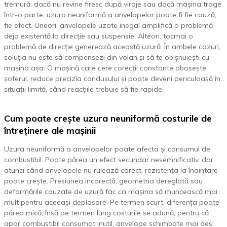
tremură, dacă nu revine firesc după viraje sau dacă mașina trage
într-o parte, uzura neuniformă a anvelopelor poate fi fie cauză,
fie efect. Uneori, anvelopele uzate inegal amplifică o problemă
deja existentă la direcție sau suspensie. Alteori, tocmai o
problemă de direcție generează această uzură. În ambele cazuri,
soluția nu este să compensezi din volan și să te obișnuiești cu
mașina așa. O mașină care cere corecții constante obosește
șoferul, reduce precizia condusului și poate deveni periculoasă în
situații limită, când reacțiile trebuie să fie rapide.
Cum poate crește uzura neuniformă costurile de
întreținere ale mașinii
Uzura neuniformă a anvelopelor poate afecta și consumul de
combustibil. Poate părea un efect secundar nesemnificativ, dar
atunci când anvelopele nu rulează corect, rezistența la înaintare
poate crește. Presiunea incorectă, geometria dereglată sau
deformările cauzate de uzură fac ca mașina să muncească mai
mult pentru aceeași deplasare. Pe termen scurt, diferența poate
părea mică, însă pe termen lung costurile se adună, pentru că
apar combustibil consumat inutil, anvelope schimbate mai des,