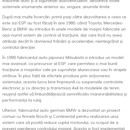
industriei auto și a siguranței autovehiculelor, deoarece toate
sistemele enumerate anterior au, singure, anumite limite.
După mai multe încercări, primii pași către dezvoltarea a ceea ce
este azi ESP au fost făcuți în anii 1980, când Toyota, Mercedes-
Benz și BMW au introdus în unele modele de mașini fabricate un
așa-numit sistem de control al tracțiunii, dar care încă nu avea
atribuții decât în domeniul frânării și accelerației, neintegrând și
controlul direcției.
În 1990 fabricantul auto japonez Mitsubishi a introdus un model
mai avansat, ca precursor al ESP, care permitea o mai bună
tracțiune a mașinilor sale pe suprafețe alunecoase sau în virajele
strânse. În plus față de efectele produse prin acționarea
sistemului, acesta lucra bine împreună cu suspensiile controlate
electronic și cu direcția și transmisia 4x4 la modelele de teren,
reușind astfel să îmbunătățească semnificativ manevrabilitatea și
performanța la rulaj.
Ulterior, fabricantul auto german BMW a dezvoltat un proiect
comun cu firmele Bosch și Continental pentru realizarea unui
sistem care să poată reduce cuplul motorului, cu scopul de a
preveni pierderea controlului mașinii. Acesta a fost implementat