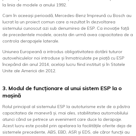
la linia de modele a anului 1992.
Cam în aceeași perioadă, Mercedes-Benz împreună cu Bosch au
lucrat la un proiect comun care a rezultat în dezvoltarea
sistemului cunoscut azi sub denumirea de ESP. Ca inovație față
de precedentele modele, acesta din urmă avea capacitatea de a
controla derapajele laterale.
Uniunea Europeană a introdus obligativitatea dotării tuturor
autovehiculelor noi introduse și înmatriculate pe piață cu ESP
începând din anul 2014, același lucru fiind instituit și în Statele
Unite ale Americii din 2012.
3. Modul de funcționare al unui sistem ESP la o
mașină
Rolul principal al sistemului ESP la autoturisme este de a păstra
capacitatea de manevră și, mai ales, stabilitatea automobilului
atunci când se petrece un eveniment care duce la derapaje.
Acest lucru este posibil prin apelarea la facilitățile oferite deja de
sistemele precedente, ABS, EBD, ASR și EDS, ale căror funcții au