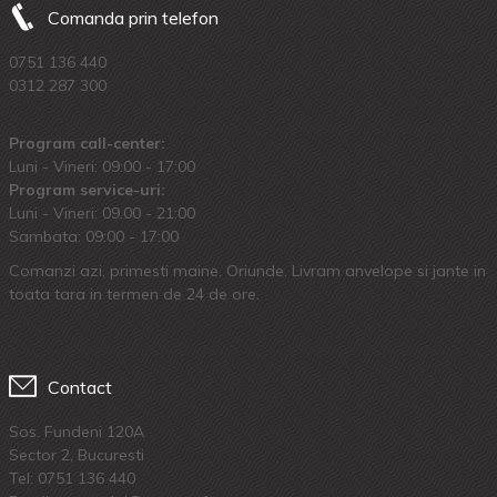
Comanda prin telefon
0751 136 440
0312 287 300
Program call-center:
Luni - Vineri: 09:00 - 17:00
Program service-uri:
Luni - Vineri: 09.00 - 21:00
Sambata: 09:00 - 17:00
Comanzi azi, primesti maine. Oriunde. Livram anvelope si jante in
toata tara in termen de 24 de ore.
Contact
Sos. Fundeni 120A
Sector 2, Bucuresti
Tel:
0751 136 440