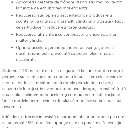
Aplicarea unei forțe de frânare la una sau mai multe roți
în funcție de echilibrarea mai eficientă;
Reducerea sau oprirea secvențelor de producere a
scânteilor la unul sau mai mulți cilindri ai motorului - fapt
ce se traduce în reducerea forței acestuia;
Reducerea alimentării cu combustibil a unuia sau mai
multor cilindri;
Oprirea accelerației, independent de voința șoferului,
dacă mașina este prevăzută cu sistem electronic de
accelerație;
Sistemul EDS are rolul de a se asigura că fiecare roată a mașinii
primește suficient cuplu prin apelarea la un sistem electronic de
control. Astfel, el monitorizează datele primite de la diverși
senzori de la roți și, în eventualitatea unui derapaj, transferă forță
sau cuplu suplimentar la acele roți care au mai multă tracțiune.
Unele modele permit chiar șoferului să modifice setările acestui
ansamblu.
Iată, deci, o trecere în revistă a componentelor principale pe care
se bazează ESP-ul, a cărui apariție este un pas firesc în evoluția