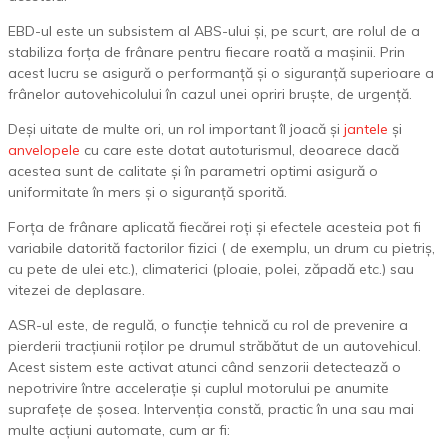
EBD-ul este un subsistem al ABS-ului și, pe scurt, are rolul de a
stabiliza forța de frânare pentru fiecare roată a mașinii. Prin
acest lucru se asigură o performanță și o siguranță superioare a
frânelor autovehicolului în cazul unei opriri bruște, de urgență.
Deși uitate de multe ori, un rol important îl joacă și
jantele
și
anvelopele
cu care este dotat autoturismul, deoarece dacă
acestea sunt de calitate și în parametri optimi asigură o
uniformitate în mers și o siguranță sporită.
Forța de frânare aplicată fiecărei roți și efectele acesteia pot fi
variabile datorită factorilor fizici ( de exemplu, un drum cu pietriș,
cu pete de ulei etc.), climaterici (ploaie, polei, zăpadă etc.) sau
vitezei de deplasare.
ASR-ul este, de regulă, o funcție tehnică cu rol de prevenire a
pierderii tracțiunii roților pe drumul străbătut de un autovehicul.
Acest sistem este activat atunci când senzorii detectează o
nepotrivire între accelerație și cuplul motorului pe anumite
suprafețe de șosea. Intervenția constă, practic în una sau mai
multe acțiuni automate, cum ar fi: