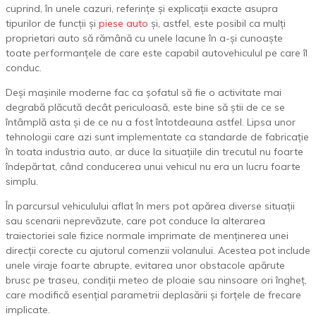
cuprind, în unele cazuri, referințe și explicații exacte asupra
tipurilor de funcții și
piese auto
și, astfel, este posibil ca mulți
proprietari auto să rămână cu unele lacune în a-și cunoaște
toate performanțele de care este capabil autovehiculul pe care îl
conduc.
Deși mașinile moderne fac ca șofatul să fie o activitate mai
degrabă plăcută decât periculoasă, este bine să știi de ce se
întâmplă asta și de ce nu a fost întotdeauna astfel. Lipsa unor
tehnologii care azi sunt implementate ca standarde de fabricație
în toata industria auto, ar duce la situațiile din trecutul nu foarte
îndepărtat, când conducerea unui vehicul nu era un lucru foarte
simplu.
În parcursul vehiculului aflat în mers pot apărea diverse situații
sau scenarii neprevăzute, care pot conduce la alterarea
traiectoriei sale fizice normale imprimate de menținerea unei
direcții corecte cu ajutorul comenzii volanului. Acestea pot include
unele viraje foarte abrupte, evitarea unor obstacole apărute
brusc pe traseu, condiții meteo de ploaie sau ninsoare ori îngheț,
care modifică esențial parametrii deplasării și forțele de frecare
implicate.