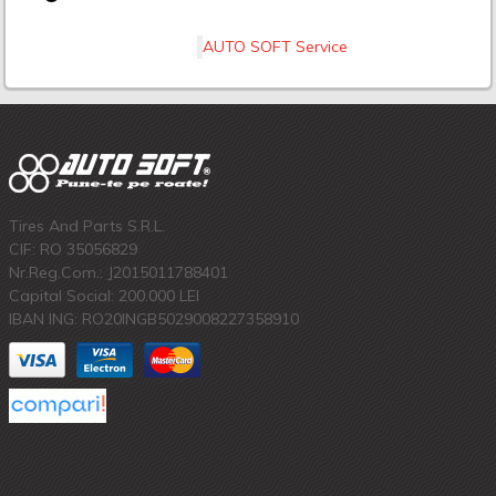
AUTO SOFT Service
Tires And Parts S.R.L.
CIF: RO 35056829
Nr.Reg.Com.: J2015011788401
Capital Social: 200.000 LEI
IBAN ING: RO20INGB5029008227358910