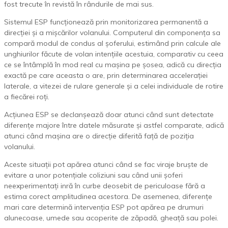
fost trecute în revistă în rândurile de mai sus.
Sistemul ESP funcționează prin monitorizarea permanentă a
direcției și a mișcărilor volanului. Computerul din componența sa
compară modul de condus al șoferului, estimând prin calcule ale
unghiurilor făcute de volan intențiile acestuia, comparativ cu ceea
ce se întâmplă în mod real cu mașina pe șosea, adică cu direcția
exactă pe care aceasta o are, prin determinarea accelerației
laterale, a vitezei de rulare generale și a celei individuale de rotire
a fiecărei roți.
Acțiunea ESP se declanșează doar atunci când sunt detectate
diferențe majore între datele măsurate și astfel comparate, adică
atunci când mașina are o direcție diferită față de poziția
volanului.
Aceste situații pot apărea atunci când se fac viraje bruște de
evitare a unor potențiale coliziuni sau când unii șoferi
neexperimentați inră în curbe deosebit de periculoase fără a
estima corect amplitudinea acestora. De asemenea, diferențe
mari care determină intervenția ESP pot apărea pe drumuri
alunecoase, umede sau acoperite de zăpadă, gheață sau polei.