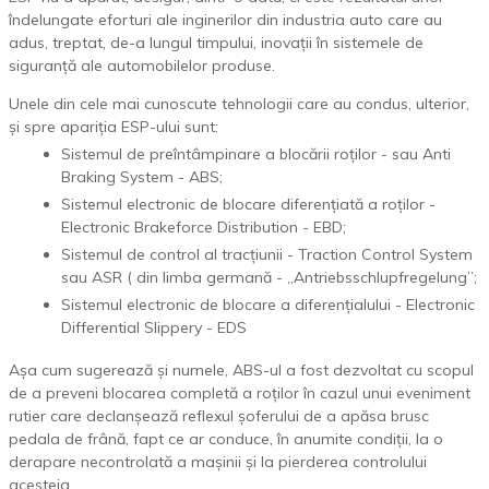
îndelungate eforturi ale inginerilor din industria auto care au
adus, treptat, de-a lungul timpului, inovații în sistemele de
siguranță ale automobilelor produse.
Unele din cele mai cunoscute tehnologii care au condus, ulterior,
și spre apariția ESP-ului sunt:
Sistemul de preîntâmpinare a blocării roților - sau Anti
Braking System - ABS;
Sistemul electronic de blocare diferențiată a roților -
Electronic Brakeforce Distribution - EBD;
Sistemul de control al tracțiunii - Traction Control System
sau ASR ( din limba germană - „Antriebsschlupfregelung”;
Sistemul electronic de blocare a diferențialului - Electronic
Differential Slippery - EDS
Așa cum sugerează și numele, ABS-ul a fost dezvoltat cu scopul
de a preveni blocarea completă a roților în cazul unui eveniment
rutier care declanșează reflexul șoferului de a apăsa brusc
pedala de frână, fapt ce ar conduce, în anumite condiții, la o
derapare necontrolată a mașinii și la pierderea controlului
acesteia.