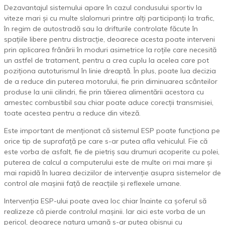
Dezavantajul sistemului apare în cazul condusului sportiv la
viteze mari și cu multe slalomuri printre alți participanți la trafic,
în regim de autostradă sau la drifturile controlate făcute în
spațiile libere pentru distracție, deoarece acesta poate interveni
prin aplicarea frânării în moduri asimetrice la roțile care necesită
un astfel de tratament, pentru a crea cuplu la acelea care pot
poziționa autoturismul în linie dreaptă. În plus, poate lua decizia
de a reduce din puterea motorului, fie prin diminuarea scânteilor
produse la unii cilindri, fie prin tăierea alimentării acestora cu
amestec combustibil sau chiar poate aduce corecții transmisiei,
toate acestea pentru a reduce din viteză.
Este important de menționat că sistemul ESP poate funcționa pe
orice tip de suprafață pe care s-ar putea afla vehiculul. Fie că
este vorba de asfalt, fie de pietriș sau drumuri acoperite cu polei,
puterea de calcul a computerului este de multe ori mai mare și
mai rapidă în luarea deciziilor de intervenție asupra sistemelor de
control ale mașinii față de reacțiile și reflexele umane.
Intervenția ESP-ului poate avea loc chiar înainte ca șoferul să
realizeze că pierde controlul mașinii. Iar aici este vorba de un
pericol, deoarece natura umană s-ar putea obișnui cu