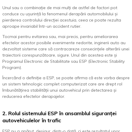
Unul sau o combinație de mai mulți de astfel de factori pot
conduce cu ușurință la fenomenul derapării automobilului și
pierderea controlului direcției acestuia, ceea ce poate rezulta
aproape invariabil într-un accident rutier.
Tocmai pentru evitarea sau, mai precis, pentru ameliorarea
efectelor acestor posibile evenimente nedorite, inginerii auto au
dezvoltat sisteme care să contracareze consecințele alterării unei
traiectorii corespunzătoare, sigure. Unul din acestea este și
Programul Electronic de Stabilitate sau ESP (Electronic Stability
Program).
Încercând o definiție a ESP, se poate afirma că este vorba despre
un sistem tehnologic complet computerizat care are drept rol
îmbunătățirea stabilității unui autovehicul prin detectarea și
reducerea efectelor derapajelor.
2. Rolul sistemului ESP în ansamblul siguranței
autovehiculelor în trafic
ESP nu a apărut, desigur, dintr-o dată, ci este rezultatul unor