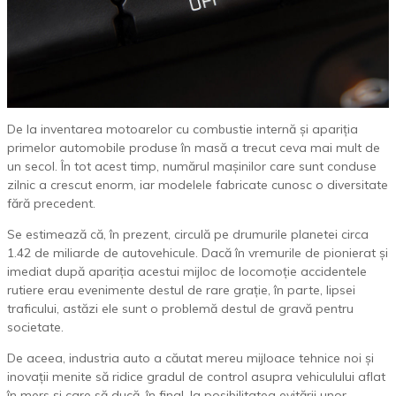
De la inventarea motoarelor cu combustie internă și apariția
primelor automobile produse în masă a trecut ceva mai mult de
un secol. În tot acest timp, numărul mașinilor care sunt conduse
zilnic a crescut enorm, iar modelele fabricate cunosc o diversitate
fără precedent.
Se estimează că, în prezent, circulă pe drumurile planetei circa
1.42 de miliarde de autovehicule. Dacă în vremurile de pionierat și
imediat după apariția acestui mijloc de locomoție accidentele
rutiere erau evenimente destul de rare grație, în parte, lipsei
traficului, astăzi ele sunt o problemă destul de gravă pentru
societate.
De aceea, industria auto a căutat mereu mijloace tehnice noi și
inovații menite să ridice gradul de control asupra vehiculului aflat
în mers și care să ducă, în final, la posibilitatea evitării unor