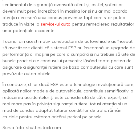
sentimentul de siguranță avansată oferit și, astfel, șoferii ar
deveni mult prea încrezători în mașina lor și nu ar mai acorda
atenția necesară unui condus preventiv, fapt care s-ar putea
traduce în vizite la
service-ul auto
pentru remedierea rezultatelor
unor potențiale accidente.
Tocmai din acest motiv, constructorii de autovehicule au început
să avertizeze clienții că sistemul ESP nu înseamnă un upgrade de
performanță al mașinii pe care o cumpără și nu trebuie să uite de
bunele practici ale condusului preventiv, lăsând toata partea de
asigurare a siguranței rutiere pe baza computerului cu care sunt
prevăzute automobilele.
În concluzie, chiar dacă ESP este o tehnologie revoluționară care,
aplicată noilor modele de autovehicule, contribuie semnificativ la
reducerea accidentelor și este considerată de către experți cel
mai mare pas în privința siguranței rutiere, totuși atenția și un
mod de condus adaptat tuturor condițiilor de trafic rămân
cruciale pentru evitarea oricărui pericol pe șosele.
Sursa foto: shutterstock.com